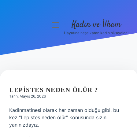
Kadın ve İlham
menüyü
aç
Hayatına neşe katan kadın hikayeleri!
Anasayfa
Gizlilik Politikası
Yasal Uyarı
Hakkımızda
LEPISTES NEDEN ÖLÜR ?
Tarih: Mayıs 26, 2026
Kadinmatinesi olarak her zaman olduğu gibi, bu
kez “Lepistes neden ölür” konusunda sizin
yanınızdayız.