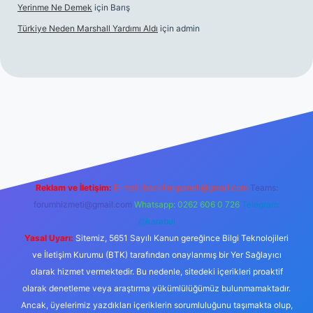
Yerinme Ne Demek
için
Barış
Türkiye Neden Marshall Yardımı Aldı
için
admin
texper.xyz/
betci.co
betci giriş
hiltonbet yeni giriş
Reklam ve İletişim:
E-mail:
backlinkpaneli@gmail.com
Teams:
forumhizmeti@gmail.com
Whatsapp: 0262 606 0 726
Telegram:
@karabul
Yasal Uyarı:
Sitemiz, 5651 Sayılı Kanun gereğince Bilgi Teknolojileri
ve İletişim Kurumu (BTK) tarafından onaylanmış bir Yer Sağlayıcı
olarak hizmet vermektedir. Bu nedenle, sitedeki içerikleri proaktif
olarak denetleme veya araştırma yükümlülüğümüz bulunmamaktadır.
Ancak, üyelerimiz yazdıkları içeriklerin sorumluluğunu taşımakta olup,