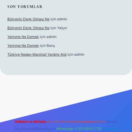
SON YORUMLAR
Bütçenin Denk Olması Ne
için
admin
Bütçenin Denk Olması Ne
için
Yalçın
Yerinme Ne Demek
için
admin
Yerinme Ne Demek
için
Barış
Türkiye Neden Marshall Yardımı Aldı
için
admin
.xyz/
betci.co
betci giriş
hiltonbet yeni giriş
Reklam ve İletişim:
E-mail:
backlinkpaneli@gmail.com
Teams:
forumhizmeti@gmail.com
Whatsapp: 0262 606 0 726
Telegram: