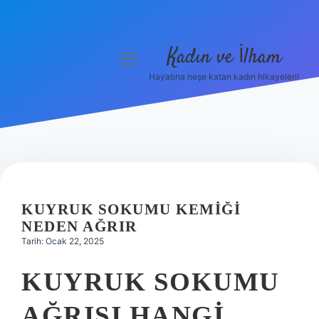
Kadın ve İlham
menüyü
aç
Hayatına neşe katan kadın hikayeleri!
Anasayfa
Gizlilik Politikası
Yasal Uyarı
Hakkımızda
KUYRUK SOKUMU KEMIĞI
NEDEN AĞRIR
Tarih: Ocak 22, 2025
KUYRUK SOKUMU
AĞRISI HANGI