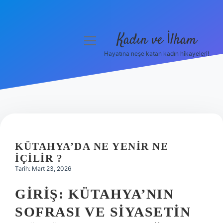
Kadın ve İlham
menüyü
aç
Hayatına neşe katan kadın hikayeleri!
Anasayfa
Gizlilik Politikası
Yasal Uyarı
Hakkımızda
KÜTAHYA’DA NE YENIR NE
IÇILIR ?
Tarih: Mart 23, 2026
GIRIŞ: KÜTAHYA’NIN
SOFRASI VE SIYASETIN