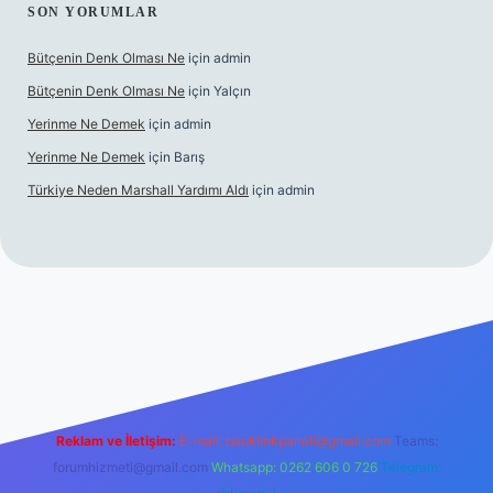
SON YORUMLAR
Bütçenin Denk Olması Ne
için
admin
Bütçenin Denk Olması Ne
için
Yalçın
Yerinme Ne Demek
için
admin
Yerinme Ne Demek
için
Barış
Türkiye Neden Marshall Yardımı Aldı
için
admin
exper.xyz/
betci.co
betci giriş
hiltonbet yeni giriş
Reklam ve İletişim:
E-mail:
backlinkpaneli@gmail.com
Teams:
forumhizmeti@gmail.com
Whatsapp: 0262 606 0 726
Telegram: