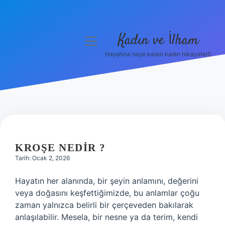
Kadın ve İlham
menüyü
aç
Hayatına neşe katan kadın hikayeleri!
Anasayfa
Gizlilik Politikası
Yasal Uyarı
Hakkımızda
KROŞE NEDIR ?
Tarih: Ocak 2, 2026
Hayatın her alanında, bir şeyin anlamını, değerini
veya doğasını keşfettiğimizde, bu anlamlar çoğu
zaman yalnızca belirli bir çerçeveden bakılarak
anlaşılabilir. Mesela, bir nesne ya da terim, kendi