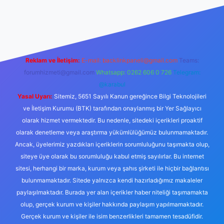
texper.xyz/
betci.co
betci giriş
hiltonbet yeni giriş
Reklam ve İletişim:
E-mail:
backlinkpaneli@gmail.com
Teams:
forumhizmeti@gmail.com
Whatsapp: 0262 606 0 726
Telegram:
@karabul
Yasal Uyarı:
Sitemiz, 5651 Sayılı Kanun gereğince Bilgi Teknolojileri
ve İletişim Kurumu (BTK) tarafından onaylanmış bir Yer Sağlayıcı
olarak hizmet vermektedir. Bu nedenle, sitedeki içerikleri proaktif
olarak denetleme veya araştırma yükümlülüğümüz bulunmamaktadır.
Ancak, üyelerimiz yazdıkları içeriklerin sorumluluğunu taşımakta olup,
siteye üye olarak bu sorumluluğu kabul etmiş sayılırlar. Bu internet
sitesi, herhangi bir marka, kurum veya şahıs şirketi ile hiçbir bağlantısı
bulunmamaktadır. Sitede yalnızca kendi hazırladığımız makaleler
paylaşılmaktadır. Burada yer alan içerikler haber niteliği taşımamakta
olup, gerçek kurum ve kişiler hakkında paylaşım yapılmamaktadır.
Gerçek kurum ve kişiler ile isim benzerlikleri tamamen tesadüfidir.