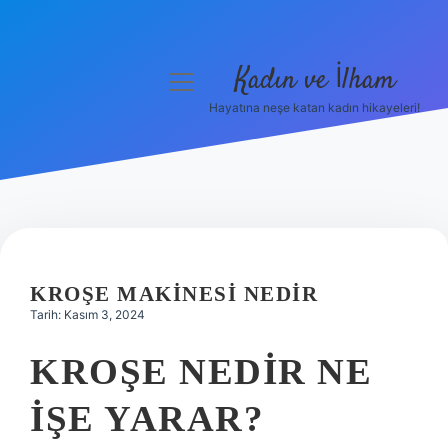
Kadın ve İlham
menüyü
aç
Hayatına neşe katan kadın hikayeleri!
Anasayfa
Gizlilik Politikası
Yasal Uyarı
Hakkımızda
KROŞE MAKINESI NEDIR
Tarih: Kasım 3, 2024
KROŞE NEDIR NE
IŞE YARAR?