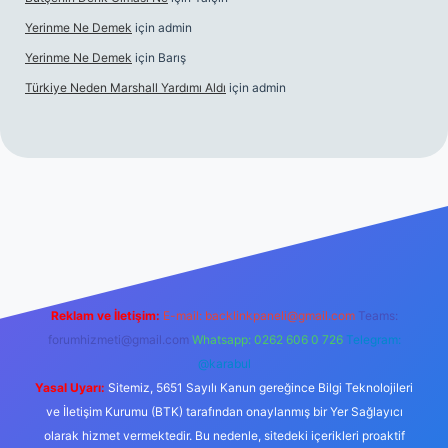
Yerinme Ne Demek
için
admin
Yerinme Ne Demek
için
Barış
Türkiye Neden Marshall Yardımı Aldı
için
admin
xper.xyz/
betci.co
betci giriş
hiltonbet yeni giriş
Reklam ve İletişim:
E-mail:
backlinkpaneli@gmail.com
Teams:
forumhizmeti@gmail.com
Whatsapp: 0262 606 0 726
Telegram:
@karabul
Yasal Uyarı:
Sitemiz, 5651 Sayılı Kanun gereğince Bilgi Teknolojileri
ve İletişim Kurumu (BTK) tarafından onaylanmış bir Yer Sağlayıcı
olarak hizmet vermektedir. Bu nedenle, sitedeki içerikleri proaktif