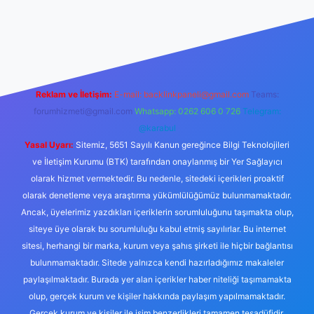
.xyz/
betci.co
betci giriş
hiltonbet yeni giriş
Reklam ve İletişim:
E-mail:
backlinkpaneli@gmail.com
Teams:
forumhizmeti@gmail.com
Whatsapp: 0262 606 0 726
Telegram:
@karabul
Yasal Uyarı:
Sitemiz, 5651 Sayılı Kanun gereğince Bilgi Teknolojileri
ve İletişim Kurumu (BTK) tarafından onaylanmış bir Yer Sağlayıcı
olarak hizmet vermektedir. Bu nedenle, sitedeki içerikleri proaktif
olarak denetleme veya araştırma yükümlülüğümüz bulunmamaktadır.
Ancak, üyelerimiz yazdıkları içeriklerin sorumluluğunu taşımakta olup,
siteye üye olarak bu sorumluluğu kabul etmiş sayılırlar. Bu internet
sitesi, herhangi bir marka, kurum veya şahıs şirketi ile hiçbir bağlantısı
bulunmamaktadır. Sitede yalnızca kendi hazırladığımız makaleler
paylaşılmaktadır. Burada yer alan içerikler haber niteliği taşımamakta
olup, gerçek kurum ve kişiler hakkında paylaşım yapılmamaktadır.
Gerçek kurum ve kişiler ile isim benzerlikleri tamamen tesadüfidir.