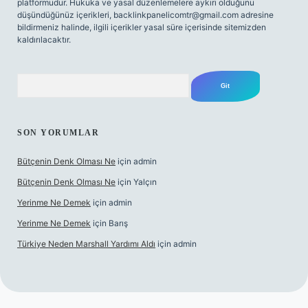
platformudur. Hukuka ve yasal düzenlemelere aykırı olduğunu
düşündüğünüz içerikleri,
backlinkpanelicomtr@gmail.com
adresine
bildirmeniz halinde, ilgili içerikler yasal süre içerisinde sitemizden
kaldırılacaktır.
Arama
SON YORUMLAR
Bütçenin Denk Olması Ne
için
admin
Bütçenin Denk Olması Ne
için
Yalçın
Yerinme Ne Demek
için
admin
Yerinme Ne Demek
için
Barış
Türkiye Neden Marshall Yardımı Aldı
için
admin