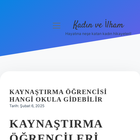
Kadın ve İlham
menüyü
aç
Hayatına neşe katan kadın hikayeleri!
Anasayfa
Gizlilik Politikası
Yasal Uyarı
Hakkımızda
KAYNAŞTIRMA ÖĞRENCISI
HANGI OKULA GIDEBILIR
Tarih: Şubat 6, 2025
KAYNAŞTIRMA
ÖĞRENCILERI