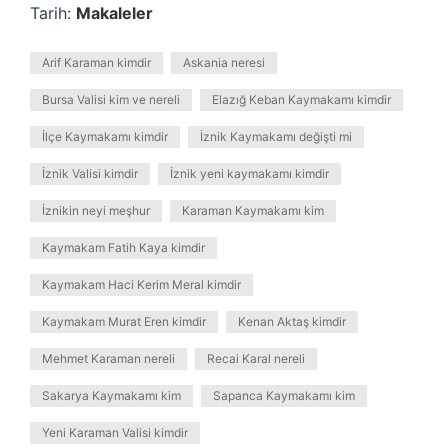
Tarih:
Makaleler
Arif Karaman kimdir
Askania neresi
Bursa Valisi kim ve nereli
Elazığ Keban Kaymakamı kimdir
İlçe Kaymakamı kimdir
İznik Kaymakamı değişti mi
İznik Valisi kimdir
İznik yeni kaymakamı kimdir
İznikin neyi meşhur
Karaman Kaymakamı kim
Kaymakam Fatih Kaya kimdir
Kaymakam Haci Kerim Meral kimdir
Kaymakam Murat Eren kimdir
Kenan Aktaş kimdir
Mehmet Karaman nereli
Recai Karal nereli
Sakarya Kaymakamı kim
Sapanca Kaymakamı kim
Yeni Karaman Valisi kimdir