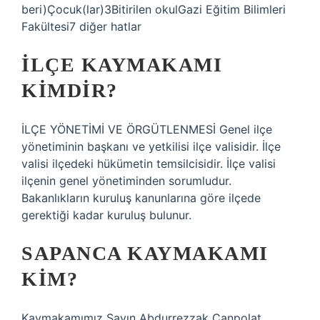
beri)Çocuk(lar)3Bitirilen okulGazi Eğitim Bilimleri
Fakültesi7 diğer hatlar
İLÇE KAYMAKAMI
KIMDIR?
İLÇE YÖNETİMİ VE ÖRGÜTLENMESİ Genel ilçe
yönetiminin başkanı ve yetkilisi ilçe valisidir. İlçe
valisi ilçedeki hükümetin temsilcisidir. İlçe valisi
ilçenin genel yönetiminden sorumludur.
Bakanlıkların kuruluş kanunlarına göre ilçede
gerektiği kadar kuruluş bulunur.
SAPANCA KAYMAKAMI
KIM?
Kaymakamımız Sayın Abdurrezzak Canpolat