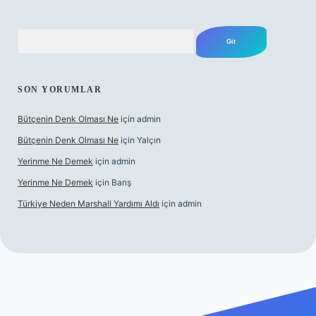
Arama
SON YORUMLAR
Bütçenin Denk Olması Ne
için
admin
Bütçenin Denk Olması Ne
için
Yalçın
Yerinme Ne Demek
için
admin
Yerinme Ne Demek
için
Barış
Türkiye Neden Marshall Yardımı Aldı
için
admin
er.xyz/
betci.co
betci giriş
hiltonbet yeni giriş