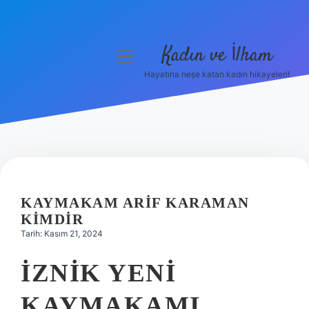
Kadın ve İlham
menüyü
aç
Hayatına neşe katan kadın hikayeleri!
Anasayfa
Gizlilik Politikası
Yasal Uyarı
Hakkımızda
KAYMAKAM ARIF KARAMAN
KIMDIR
Tarih: Kasım 21, 2024
İZNIK YENI
KAYMAKAMI