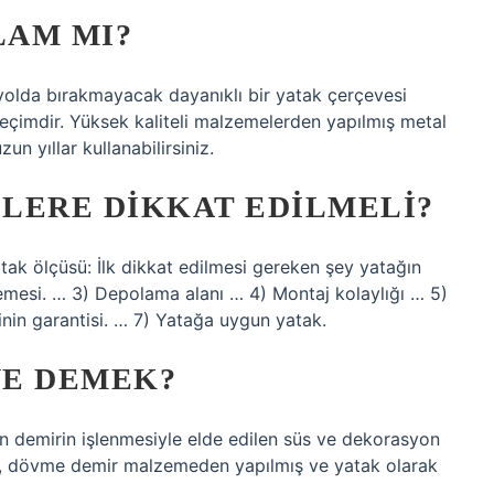
LAM MI?
ı yolda bırakmayacak dayanıklı bir yatak çerçevesi
seçimdir. Yüksek kaliteli malzemelerden yapılmış metal
n yıllar kullanabilirsiniz.
LERE DIKKAT EDILMELI?
atak ölçüsü: İlk dikkat edilmesi gereken şey yatağın
emesi. … 3) Depolama alanı … 4) Montaj kolaylığı … 5)
inin garantisi. … 7) Yatağa uygun yatak.
NE DEMEK?
n demirin işlenmesiyle elde edilen süs ve dekorasyon
i, dövme demir malzemeden yapılmış ve yatak olarak