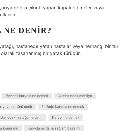
ışarıya doğru çıkıntı yapan kapalı bölmeler veya
llanılır.
 NE DENIR?
atağı, hastanede yatan hastalar veya herhangi bir tür
l olarak tasarlanmış bir yatak türüdür.
Benchli karyola ne demek
Cumba nedir mobilya
 iyi yatak türü nedir
Ferforje karyola ne demek
stanedeki yatağa ne denir
Karyol ne demek
za konur mu
Karyola mı daha sağlam baza mı