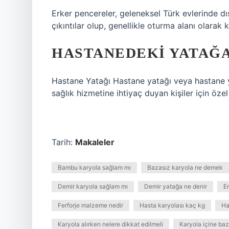
Erker pencereler, geleneksel Türk evlerinde d
çıkıntılar olup, genellikle oturma alanı olarak ku
HASTANEDEKI YATAĞA
Hastane Yatağı Hastane yatağı veya hastane y
sağlık hizmetine ihtiyaç duyan kişiler için öze
Tarih:
Makaleler
Bambu karyola sağlam mı
Bazasız karyola ne demek
Demir karyola sağlam mı
Demir yatağa ne denir
En
Ferforje malzeme nedir
Hasta karyolası kaç kg
Ha
Karyola alırken nelere dikkat edilmeli
Karyola içine ba