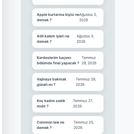
Apple kurtarma kişisi ne
Ağustos 3,
demek ?
2026
Adli kalem işleri ne
Ağustos 3,
demek ?
2026
Kardeslerim kaçıncı
Temmuz
bölümde final yapacak ?
29, 2026
Vajinaya bakmak
Temmuz 29,
günah mı ?
2026
Koç kadını sadık
Temmuz 27,
mıdır ?
2026
Common law ne
Temmuz 25,
demek ?
2026