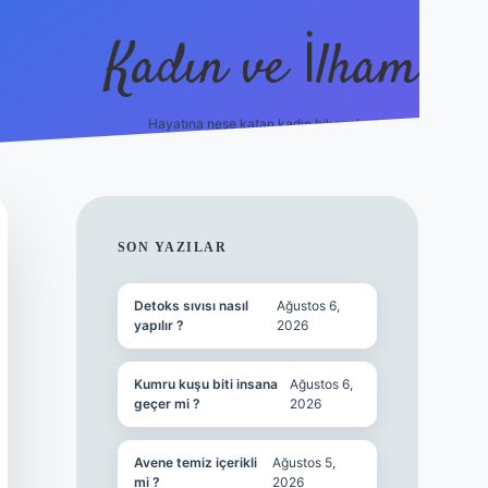
Kadın ve İlham
Hayatına neşe katan kadın hikayeleri!
ilbet
hiltonbet
Betexper giriş adresi
https://www.betexpe
SIDEBAR
SON YAZILAR
Detoks sıvısı nasıl
Ağustos 6,
yapılır ?
2026
Kumru kuşu biti insana
Ağustos 6,
geçer mi ?
2026
Avene temiz içerikli
Ağustos 5,
mi ?
2026