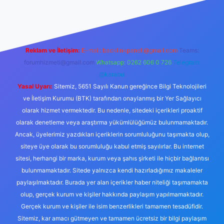
texper.xyz/
betci.co
betci giriş
hiltonbet yeni giriş
Reklam ve İletişim:
E-mail:
backlinkpaneli@gmail.com
Teams:
forumhizmeti@gmail.com
Whatsapp: 0262 606 0 726
Telegram:
@karabul
Yasal Uyarı:
Sitemiz, 5651 Sayılı Kanun gereğince Bilgi Teknolojileri
ve İletişim Kurumu (BTK) tarafından onaylanmış bir Yer Sağlayıcı
olarak hizmet vermektedir. Bu nedenle, sitedeki içerikleri proaktif
olarak denetleme veya araştırma yükümlülüğümüz bulunmamaktadır.
Ancak, üyelerimiz yazdıkları içeriklerin sorumluluğunu taşımakta olup,
siteye üye olarak bu sorumluluğu kabul etmiş sayılırlar. Bu internet
sitesi, herhangi bir marka, kurum veya şahıs şirketi ile hiçbir bağlantısı
bulunmamaktadır. Sitede yalnızca kendi hazırladığımız makaleler
paylaşılmaktadır. Burada yer alan içerikler haber niteliği taşımamakta
olup, gerçek kurum ve kişiler hakkında paylaşım yapılmamaktadır.
Gerçek kurum ve kişiler ile isim benzerlikleri tamamen tesadüfidir.
Sitemiz, kar amacı gütmeyen ve tamamen ücretsiz bir bilgi paylaşım