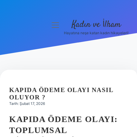
Kadın ve İlham
menüyü
aç
Hayatına neşe katan kadın hikayeleri!
Anasayfa
Gizlilik Politikası
Yasal Uyarı
Hakkımızda
KAPIDA ÖDEME OLAYI NASIL
OLUYOR ?
Tarih: Şubat 17, 2026
KAPIDA ÖDEME OLAYI:
TOPLUMSAL