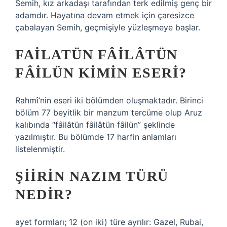
Semih, kız arkadaşı tarafından terk edilmiş genç bir
adamdır. Hayatına devam etmek için çaresizce
çabalayan Semih, geçmişiyle yüzleşmeye başlar.
FAILATÜN FÂILÂTÜN
FÂILÜN KIMIN ESERI?
Rahmî’nin eseri iki bölümden oluşmaktadır. Birinci
bölüm 77 beyitlik bir manzum tercüme olup Aruz
kalıbında “fâilâtün fâilâtün fâilün” şeklinde
yazılmıştır. Bu bölümde 17 harfin anlamları
listelenmiştir.
ŞIIRIN NAZIM TÜRÜ
NEDIR?
ayet formları; 12 (on iki) türe ayrılır: Gazel, Rubai,