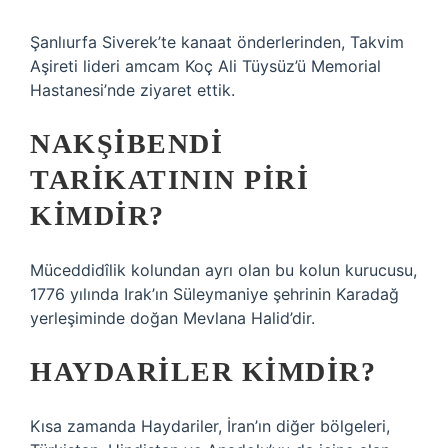
Şanlıurfa Siverek’te kanaat önderlerinden, Takvim
Aşireti lideri amcam Koç Ali Tüysüz’ü Memorial
Hastanesi’nde ziyaret ettik.
NAKŞIBENDI
TARIKATININ PIRI
KIMDIR?
Müceddidîlik kolundan ayrı olan bu kolun kurucusu,
1776 yılında Irak’ın Süleymaniye şehrinin Karadağ
yerleşiminde doğan Mevlana Halid’dir.
HAYDARILER KIMDIR?
Kısa zamanda Haydariler, İran’ın diğer bölgeleri,