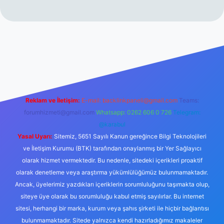
exper.xyz/
betci.co
betci giriş
hiltonbet yeni giriş
Reklam ve İletişim:
E-mail:
backlinkpaneli@gmail.com
Teams:
forumhizmeti@gmail.com
Whatsapp: 0262 606 0 726
Telegram:
@karabul
Yasal Uyarı:
Sitemiz, 5651 Sayılı Kanun gereğince Bilgi Teknolojileri
ve İletişim Kurumu (BTK) tarafından onaylanmış bir Yer Sağlayıcı
olarak hizmet vermektedir. Bu nedenle, sitedeki içerikleri proaktif
olarak denetleme veya araştırma yükümlülüğümüz bulunmamaktadır.
Ancak, üyelerimiz yazdıkları içeriklerin sorumluluğunu taşımakta olup,
siteye üye olarak bu sorumluluğu kabul etmiş sayılırlar. Bu internet
sitesi, herhangi bir marka, kurum veya şahıs şirketi ile hiçbir bağlantısı
bulunmamaktadır. Sitede yalnızca kendi hazırladığımız makaleler