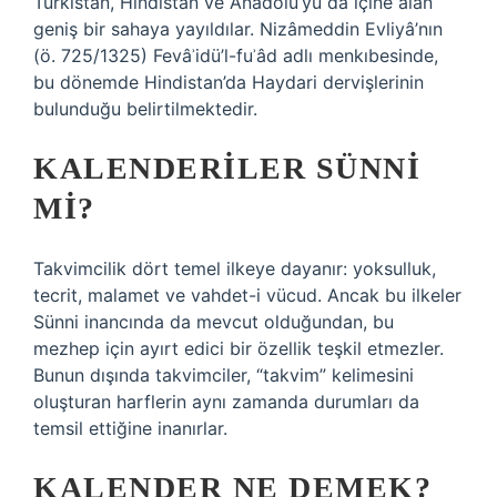
Türkistan, Hindistan ve Anadolu’yu da içine alan
geniş bir sahaya yayıldılar. Nizâmeddin Evliyâ’nın
(ö. 725/1325) Fevâʾidü’l-fuʾâd adlı menkıbesinde,
bu dönemde Hindistan’da Haydari dervişlerinin
bulunduğu belirtilmektedir.
KALENDERILER SÜNNI
MI?
Takvimcilik dört temel ilkeye dayanır: yoksulluk,
tecrit, malamet ve vahdet-i vücud. Ancak bu ilkeler
Sünni inancında da mevcut olduğundan, bu
mezhep için ayırt edici bir özellik teşkil etmezler.
Bunun dışında takvimciler, “takvim” kelimesini
oluşturan harflerin aynı zamanda durumları da
temsil ettiğine inanırlar.
KALENDER NE DEMEK?