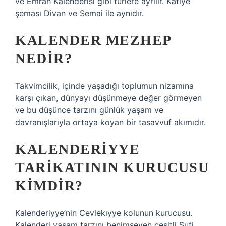
ve Emrah Kalenderisi gibi türlere ayrılır. Kafiye
şeması Divan ve Semai ile aynıdır.
KALENDER MEZHEP
NEDIR?
Takvimcilik, içinde yaşadığı toplumun nizamına
karşı çıkan, dünyayı düşünmeye değer görmeyen
ve bu düşünce tarzını günlük yaşam ve
davranışlarıyla ortaya koyan bir tasavvuf akımıdır.
KALENDERIYYE
TARIKATININ KURUCUSU
KIMDIR?
Kalenderiyye’nin Cevlekıyye kolunun kurucusu.
Kalenderi yaşam tarzını benimseyen çeşitli Sufi