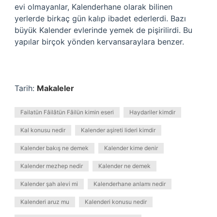
evi olmayanlar, Kalenderhane olarak bilinen
yerlerde birkaç gün kalıp ibadet ederlerdi. Bazı
büyük Kalender evlerinde yemek de pişirilirdi. Bu
yapılar birçok yönden kervansaraylara benzer.
Tarih:
Makaleler
Failatün Fâilâtün Fâilün kimin eseri
Haydariler kimdir
Kal konusu nedir
Kalender aşireti lideri kimdir
Kalender bakış ne demek
Kalender kime denir
Kalender mezhep nedir
Kalender ne demek
Kalender şah alevi mi
Kalenderhane anlamı nedir
Kalenderi aruz mu
Kalenderi konusu nedir