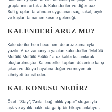
gruplarının ortak adı. Kalenderiler ve diğer bazı
Sufi grupları tarafından uygulanan saç, sakal, bıyık
ve kaşları tamamen kesme geleneği.
KALENDERI ARUZ MU?
Kalenderîler hem hece hem de aruz zamanıyla
yazılır. Aruz zamanıyla yazılan kalenderîler “Mefûlü
Mefâîlü Mefâîlü Feûlün” aruz kalıbı kullanılarak
oluşturulmuştur. Kalenderîler toplum düzenine karşı
çıkan ve dünya hayatına değer vermeyen bir
zihniyeti temsil eder.
KAL KONUSU NEDIR?
Özet. “Stay”, “Anılar bağımlılık yapar” sloganıyla
aşk ve ayrılık hakkında garip bir hikaye anlatıyor.