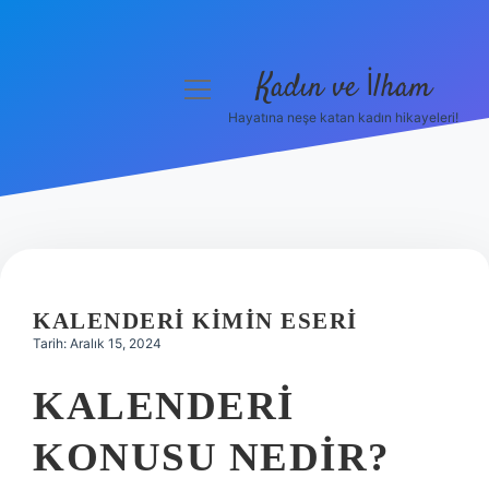
Kadın ve İlham
menüyü
aç
Hayatına neşe katan kadın hikayeleri!
Anasayfa
Gizlilik Politikası
Yasal Uyarı
Hakkımızda
KALENDERI KIMIN ESERI
Tarih: Aralık 15, 2024
KALENDERI
KONUSU NEDIR?