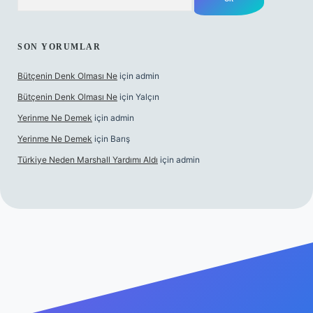
SON YORUMLAR
Bütçenin Denk Olması Ne
için
admin
Bütçenin Denk Olması Ne
için
Yalçın
Yerinme Ne Demek
için
admin
Yerinme Ne Demek
için
Barış
Türkiye Neden Marshall Yardımı Aldı
için
admin
s://www.betexper.xyz/
betci.co
betci giriş
hiltonbet yeni giriş