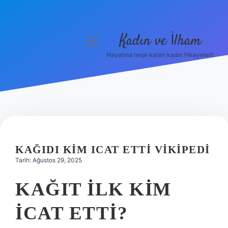
Kadın ve İlham
menüyü
aç
Hayatına neşe katan kadın hikayeleri!
Anasayfa
Gizlilik Politikası
Yasal Uyarı
Hakkımızda
KAĞIDI KIM ICAT ETTI VIKIPEDI
Tarih: Ağustos 29, 2025
KAĞIT ILK KIM
ICAT ETTI?