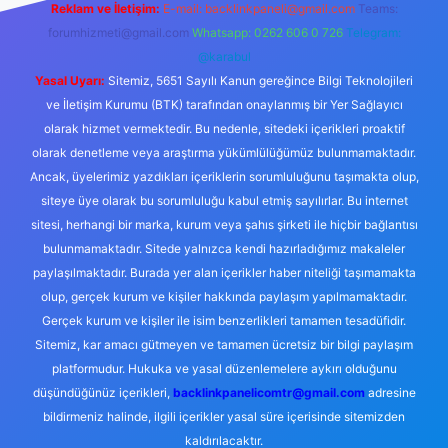
Reklam ve İletişim:
E-mail:
backlinkpaneli@gmail.com
Teams:
forumhizmeti@gmail.com
Whatsapp: 0262 606 0 726
Telegram:
@karabul
Yasal Uyarı:
Sitemiz, 5651 Sayılı Kanun gereğince Bilgi Teknolojileri
ve İletişim Kurumu (BTK) tarafından onaylanmış bir Yer Sağlayıcı
olarak hizmet vermektedir. Bu nedenle, sitedeki içerikleri proaktif
olarak denetleme veya araştırma yükümlülüğümüz bulunmamaktadır.
Ancak, üyelerimiz yazdıkları içeriklerin sorumluluğunu taşımakta olup,
siteye üye olarak bu sorumluluğu kabul etmiş sayılırlar. Bu internet
sitesi, herhangi bir marka, kurum veya şahıs şirketi ile hiçbir bağlantısı
bulunmamaktadır. Sitede yalnızca kendi hazırladığımız makaleler
paylaşılmaktadır. Burada yer alan içerikler haber niteliği taşımamakta
olup, gerçek kurum ve kişiler hakkında paylaşım yapılmamaktadır.
Gerçek kurum ve kişiler ile isim benzerlikleri tamamen tesadüfidir.
Sitemiz, kar amacı gütmeyen ve tamamen ücretsiz bir bilgi paylaşım
platformudur. Hukuka ve yasal düzenlemelere aykırı olduğunu
düşündüğünüz içerikleri,
backlinkpanelicomtr@gmail.com
adresine
bildirmeniz halinde, ilgili içerikler yasal süre içerisinde sitemizden
kaldırılacaktır.