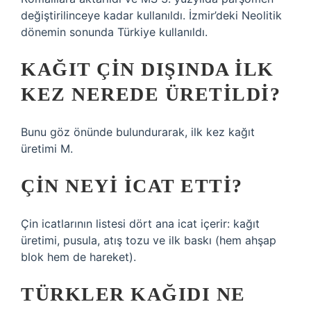
değiştirilinceye kadar kullanıldı. İzmir’deki Neolitik
dönemin sonunda Türkiye kullanıldı.
KAĞIT ÇIN DIŞINDA ILK
KEZ NEREDE ÜRETILDI?
Bunu göz önünde bulundurarak, ilk kez kağıt
üretimi M.
ÇIN NEYI ICAT ETTI?
Çin icatlarının listesi dört ana icat içerir: kağıt
üretimi, pusula, atış tozu ve ilk baskı (hem ahşap
blok hem de hareket).
TÜRKLER KAĞIDI NE