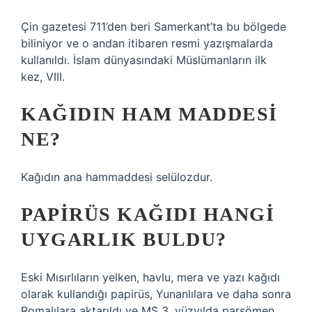
Çin gazetesi 711’den beri Samerkant’ta bu bölgede
biliniyor ve o andan itibaren resmi yazışmalarda
kullanıldı. İslam dünyasındaki Müslümanların ilk
kez, VIII.
KAĞIDIN HAM MADDESI
NE?
Kağıdın ana hammaddesi selülozdur.
PAPIRÜS KAĞIDI HANGI
UYGARLIK BULDU?
Eski Mısırlıların yelken, havlu, mera ve yazı kağıdı
olarak kullandığı papirüs, Yunanlılara ve daha sonra
Romalılara aktarıldı ve MS 3. yüzyılda parşömen