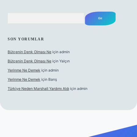
Arama
SON YORUMLAR
Bütçenin Denk Olması Ne
için
admin
Bütçenin Denk Olması Ne
için
Yalçın
Yerinme Ne Demek
için
admin
Yerinme Ne Demek
için
Barış
Türkiye Neden Marshall Yardımı Aldı
için
admin
dresi
https://www.betexper.xyz/
betci.co
betci giriş
hiltonbet 