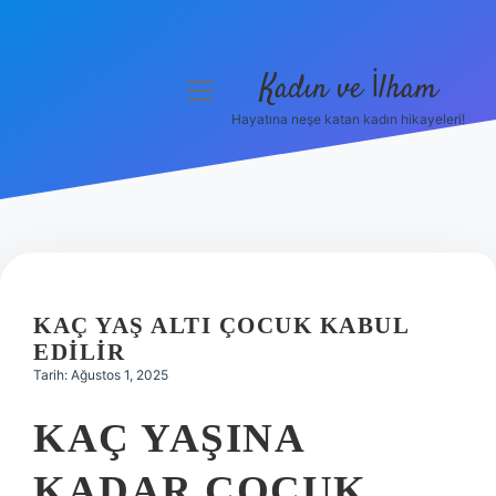
Kadın ve İlham
menüyü
aç
Hayatına neşe katan kadın hikayeleri!
Anasayfa
Gizlilik Politikası
Yasal Uyarı
Hakkımızda
KAÇ YAŞ ALTI ÇOCUK KABUL
EDILIR
Tarih: Ağustos 1, 2025
KAÇ YAŞINA
KADAR ÇOCUK