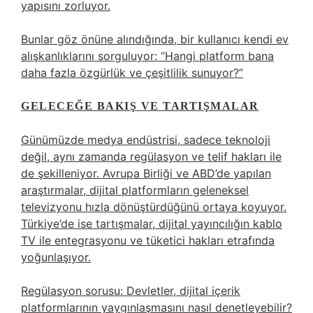
yapısını zorluyor.
Bunlar göz önüne alındığında, bir kullanıcı kendi ev
alışkanlıklarını sorguluyor: “Hangi platform bana
daha fazla özgürlük ve çeşitlilik sunuyor?”
GELECEĞE BAKIŞ VE TARTIŞMALAR
Günümüzde medya endüstrisi, sadece teknoloji
değil, aynı zamanda regülasyon ve telif hakları ile
de şekilleniyor. Avrupa Birliği ve ABD’de yapılan
araştırmalar, dijital platformların geleneksel
televizyonu hızla dönüştürdüğünü ortaya koyuyor.
Türkiye’de ise tartışmalar, dijital yayıncılığın kablo
TV ile entegrasyonu ve tüketici hakları etrafında
yoğunlaşıyor.
Regülasyon sorusu: Devletler, dijital içerik
platformlarının yaygınlaşmasını nasıl denetleyebilir?