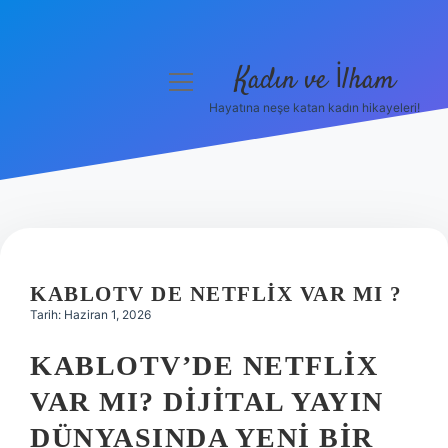
Kadın ve İlham
menüyü
aç
Hayatına neşe katan kadın hikayeleri!
Anasayfa
Gizlilik Politikası
Yasal Uyarı
Hakkımızda
KABLOTV DE NETFLIX VAR MI ?
Tarih: Haziran 1, 2026
KABLOTV’DE NETFLIX
VAR MI? DIJITAL YAYIN
DÜNYASINDA YENI BIR