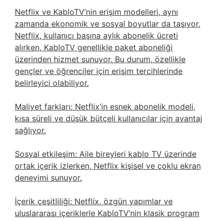
Netflix ve KabloTV’nin erişim modelleri, aynı
zamanda ekonomik ve sosyal boyutlar da taşıyor.
Netflix, kullanıcı başına aylık abonelik ücreti
alırken, KabloTV genellikle paket aboneliği
üzerinden hizmet sunuyor. Bu durum, özellikle
gençler ve öğrenciler için erişim tercihlerinde
belirleyici olabiliyor.
Maliyet farkları: Netflix’in esnek abonelik modeli,
kısa süreli ve düşük bütçeli kullanıcılar için avantaj
sağlıyor.
Sosyal etkileşim: Aile bireyleri kablo TV üzerinde
ortak içerik izlerken, Netflix kişisel ve çoklu ekran
deneyimi sunuyor.
İçerik çeşitliliği: Netflix, özgün yapımlar ve
uluslararası içeriklerle KabloTV’nin klasik program