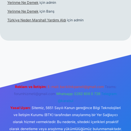
Yerinme Ne Demek
için
admin
Yerinme Ne Demek
için
Barış
Türkiye Neden Marshall Yardımı Aldı
için
admin
.betexper.xyz/
betci.co
betci giriş
hiltonbet yeni giriş
Reklam ve İletişim:
E-mail:
backlinkpaneli@gmail.com
Teams:
forumhizmeti@gmail.com
Whatsapp: 0262 606 0 726
Telegram:
@karabul
Yasal Uyarı:
Sitemiz, 5651 Sayılı Kanun gereğince Bilgi Teknolojileri
ve İletişim Kurumu (BTK) tarafından onaylanmış bir Yer Sağlayıcı
olarak hizmet vermektedir. Bu nedenle, sitedeki içerikleri proaktif
olarak denetleme veya araştırma yükümlülüğümüz bulunmamaktadır.