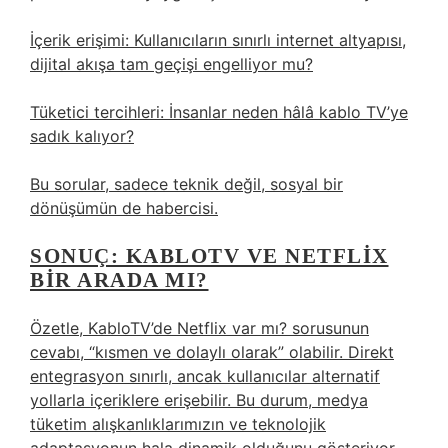
İçerik erişimi: Kullanıcıların sınırlı internet altyapısı,
dijital akışa tam geçişi engelliyor mu?
Tüketici tercihleri: İnsanlar neden hâlâ kablo TV’ye
sadık kalıyor?
Bu sorular, sadece teknik değil, sosyal bir
dönüşümün de habercisi.
SONUÇ: KABLOTV VE NETFLIX
BIR ARADA MI?
Özetle,
KabloTV’de Netflix var mı?
sorusunun
cevabı, “kısmen ve dolaylı olarak” olabilir. Direkt
entegrasyon sınırlı, ancak kullanıcılar alternatif
yollarla içeriklere erişebilir. Bu durum, medya
tüketim alışkanlıklarımızın ve teknolojik