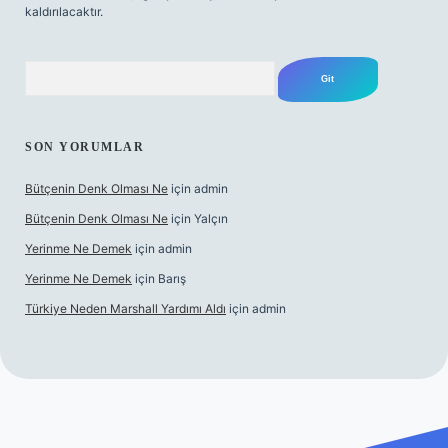
kaldırılacaktır.
Arama
SON YORUMLAR
Bütçenin Denk Olması Ne
için
admin
Bütçenin Denk Olması Ne
için
Yalçın
Yerinme Ne Demek
için
admin
Yerinme Ne Demek
için
Barış
Türkiye Neden Marshall Yardımı Aldı
için
admin
texper.xyz/
betci.co
betci giriş
hiltonbet yeni giriş