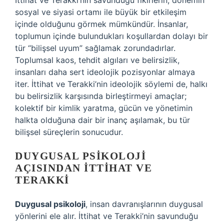
İttihat ve Terakki’nin savunduğu fikirlerin, dönemin
sosyal ve siyasi ortamı ile büyük bir etkileşim
içinde olduğunu görmek mümkündür. İnsanlar,
toplumun içinde bulundukları koşullardan dolayı bir
tür “bilişsel uyum” sağlamak zorundadırlar.
Toplumsal kaos, tehdit algıları ve belirsizlik,
insanları daha sert ideolojik pozisyonlar almaya
iter. İttihat ve Terakki’nin ideolojik söylemi de, halkı
bu belirsizlik karşısında birleştirmeyi amaçlar;
kolektif bir kimlik yaratma, gücün ve yönetimin
halkta olduğuna dair bir inanç aşılamak, bu tür
bilişsel süreçlerin sonucudur.
DUYGUSAL PSIKOLOJI
AÇISINDAN İTTIHAT VE
TERAKKI
Duygusal psikoloji
, insan davranışlarının duygusal
yönlerini ele alır. İttihat ve Terakki’nin savunduğu