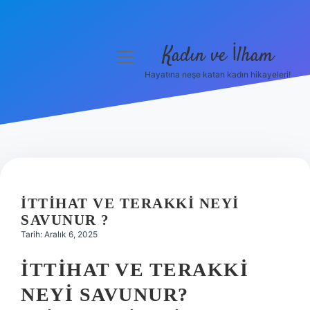
Kadın ve İlham
menüyü
aç
Hayatına neşe katan kadın hikayeleri!
Anasayfa
Gizlilik Politikası
Yasal Uyarı
Hakkımızda
İTTIHAT VE TERAKKI NEYI
SAVUNUR ?
Tarih: Aralık 6, 2025
İTTIHAT VE TERAKKI
NEYI SAVUNUR?