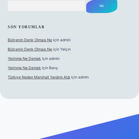
Arama
SON YORUMLAR
Bütçenin Denk Olması Ne
için
admin
Bütçenin Denk Olması Ne
için
Yalçın
Yerinme Ne Demek
için
admin
Yerinme Ne Demek
için
Barış
Türkiye Neden Marshall Yardımı Aldı
için
admin
texper.xyz/
betci.co
betci giriş
hiltonbet yeni giriş