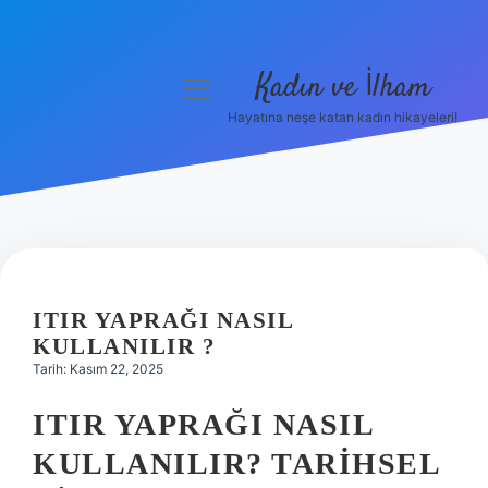
Kadın ve İlham
menüyü
aç
Hayatına neşe katan kadın hikayeleri!
Anasayfa
Gizlilik Politikası
Yasal Uyarı
Hakkımızda
ITIR YAPRAĞI NASIL
KULLANILIR ?
Tarih: Kasım 22, 2025
ITIR YAPRAĞI NASIL
KULLANILIR? TARIHSEL