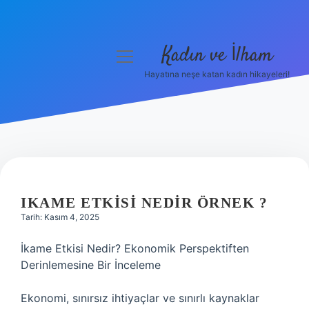
Kadın ve İlham
menüyü
aç
Hayatına neşe katan kadın hikayeleri!
Anasayfa
Gizlilik Politikası
Yasal Uyarı
Hakkımızda
IKAME ETKISI NEDIR ÖRNEK ?
Tarih: Kasım 4, 2025
İkame Etkisi Nedir? Ekonomik Perspektiften
Derinlemesine Bir İnceleme
Ekonomi, sınırsız ihtiyaçlar ve sınırlı kaynaklar