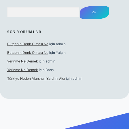
Arama
SON YORUMLAR
Bütçenin Denk Olması Ne
için
admin
Bütçenin Denk Olması Ne
için
Yalçın
Yerinme Ne Demek
için
admin
Yerinme Ne Demek
için
Barış
Türkiye Neden Marshall Yardımı Aldı
için
admin
texper.xyz/
betci.co
betci giriş
hiltonbet yeni giriş