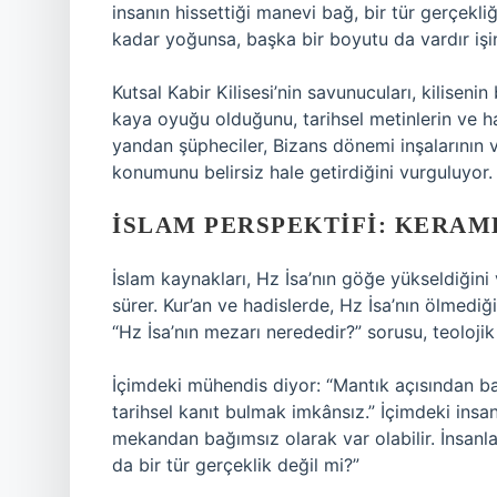
insanın hissettiği manevi bağ, bir tür gerçekliğ
kadar yoğunsa, başka bir boyutu da vardır işin
Kutsal Kabir Kilisesi’nin savunucuları, kilise
kaya oyuğu olduğunu, tarihsel metinlerin ve ha
yandan şüpheciler, Bizans dönemi inşalarının ve
konumunu belirsiz hale getirdiğini vurguluyor.
İSLAM PERSPEKTIFI: KERAM
İslam kaynakları, Hz İsa’nın göğe yükseldiğini
sürer. Kur’an ve hadislerde, Hz İsa’nın ölmediği
“Hz İsa’nın mezarı nerededir?” sorusu, teoloj
İçimdeki mühendis diyor: “Mantık açısından ba
tarihsel kanıt bulmak imkânsız.” İçimdeki insan 
mekandan bağımsız olarak var olabilir. İnsanla
da bir tür gerçeklik değil mi?”