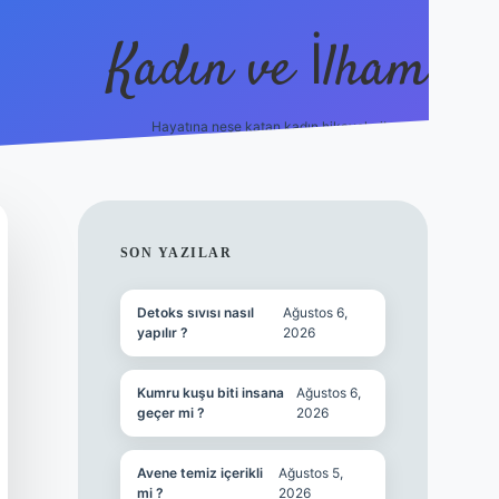
Kadın ve İlham
Hayatına neşe katan kadın hikayeleri!
ilbet
hiltonbet
Betexper giriş adresi
https://www.betexpe
SIDEBAR
SON YAZILAR
Detoks sıvısı nasıl
Ağustos 6,
yapılır ?
2026
Kumru kuşu biti insana
Ağustos 6,
geçer mi ?
2026
Avene temiz içerikli
Ağustos 5,
mi ?
2026