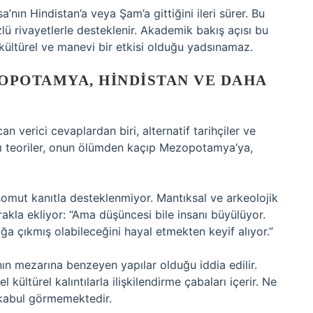
a’nın Hindistan’a veya Şam’a gittiğini ileri sürer. Bu
özlü rivayetlerle desteklenir. Akademik bakış açısı bu
kültürel ve manevi bir etkisi olduğu yadsınamaz.
OPOTAMYA, HINDISTAN VE DAHA
 verici cevaplardan biri, alternatif tarihçiler ve
azı teoriler, onun ölümden kaçıp Mezopotamya’ya,
somut kanıtla desteklenmiyor. Mantıksal ve arkeolojik
rakla ekliyor: “Ama düşüncesi bile insanı büyülüyor.
ğa çıkmış olabileceğini hayal etmekten keyif alıyor.”
nın mezarına benzeyen yapılar olduğu iddia edilir.
 kültürel kalıntılarla ilişkilendirme çabaları içerir. Ne
 kabul görmemektedir.