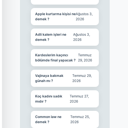
Apple kurtarma kişisi ne
Ağustos 3,
demek ?
2026
Adli kalem işleri ne
Ağustos 3,
demek ?
2026
Kardeslerim kaçıncı
Temmuz
bölümde final yapacak ?
29, 2026
Vajinaya bakmak
Temmuz 29,
günah mı ?
2026
Koç kadını sadık
Temmuz 27,
mıdır ?
2026
Common law ne
Temmuz 25,
demek ?
2026