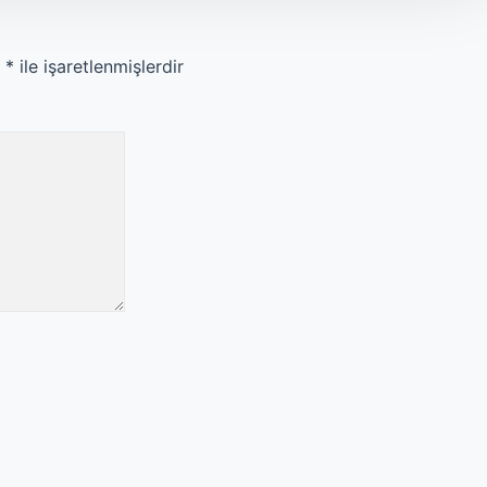
r
*
ile işaretlenmişlerdir