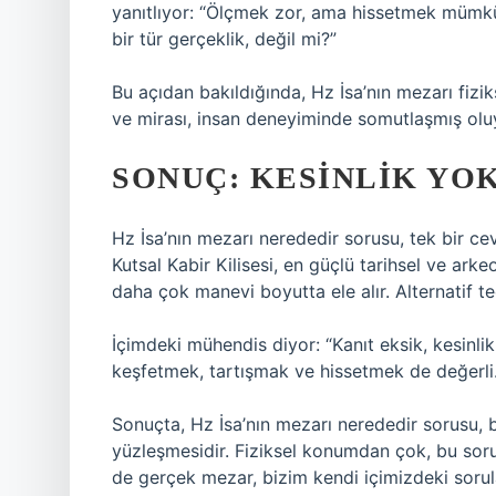
yanıtlıyor: “Ölçmek zor, ama hissetmek mümkü
bir tür gerçeklik, değil mi?”
Bu açıdan bakıldığında, Hz İsa’nın mezarı fizik
ve mirası, insan deneyiminde somutlaşmış olu
SONUÇ: KESINLIK YO
Hz İsa’nın mezarı nerededir sorusu, tek bir c
Kutsal Kabir Kilisesi, en güçlü tarihsel ve ark
daha çok manevi boyutta ele alır. Alternatif te
İçimdeki mühendis diyor: “Kanıt eksik, kesinlik
keşfetmek, tartışmak ve hissetmek de değerli. Y
Sonuçta, Hz İsa’nın mezarı nerededir sorusu, b
yüzleşmesidir. Fiziksel konumdan çok, bu soru
de gerçek mezar, bizim kendi içimizdeki sorula