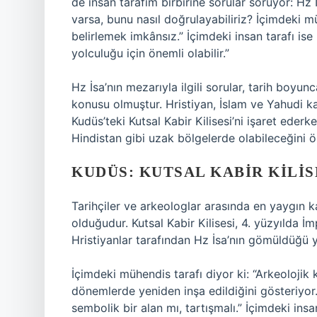
de insan tarafım birbirine sorular soruyor: Hz
varsa, bunu nasıl doğrulayabiliriz? İçimdeki m
belirlemek imkânsız.” İçimdeki insan tarafı ise
yolculuğu için önemli olabilir.”
Hz İsa’nın mezarıyla ilgili sorular, tarih boy
konusu olmuştur. Hristiyan, İslam ve Yahudi kay
Kudüs’teki Kutsal Kabir Kilisesi’ni işaret ede
Hindistan gibi uzak bölgelerde olabileceğini ö
KUDÜS: KUTSAL KABIR KILIS
Tarihçiler ve arkeologlar arasında en yaygın k
olduğudur. Kutsal Kabir Kilisesi, 4. yüzyılda İ
Hristiyanlar tarafından Hz İsa’nın gömüldüğü y
İçimdeki mühendis tarafı diyor ki: “Arkeolojik ka
dönemlerde yeniden inşa edildiğini gösteriyor
sembolik bir alan mı, tartışmalı.” İçimdeki insa