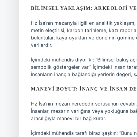
BILIMSEL YAKLAŞIM: ARKEOLOJI VE
Hz İsa’nın mezarıyla ilgili en analitik yaklaşım,
metin eleştirisi, karbon tarihleme, kazı raporları
buluntular, kaya oyukları ve dönemin gömme g
verilerdir.
İçimdeki mühendis diyor ki: “Bilimsel bakış açı
sembolik göstergeler var.” İçimdeki insan taraf
İnsanların inançla bağlandığı yerlerin değeri, 
MANEVI BOYUT: İNANÇ VE İNSAN D
Hz İsa’nın mezarı nerededir sorusunun cevabı, 
İnsanlar, mezarın varlığına veya yokluğuna bak
aracılığıyla manevi bir bağ kurar.
İçimdeki mühendis tarafı biraz şaşkın: “Bunu n