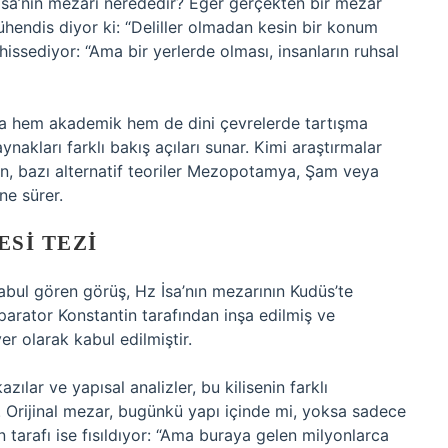
 İsa’nın mezarı nerededir? Eğer gerçekten bir mezar
ühendis diyor ki: “Deliller olmadan kesin bir konum
 hissediyor: “Ama bir yerlerde olması, insanların ruhsal
unca hem akademik hem de dini çevrelerde tartışma
nakları farklı bakış açıları sunar. Kimi araştırmalar
rken, bazı alternatif teoriler Mezopotamya, Şam veya
ne sürer.
ESI TEZI
abul gören görüş, Hz İsa’nın mezarının Kudüs’te
mparator Konstantin tarafından inşa edilmiş ve
er olarak kabul edilmiştir.
zılar ve yapısal analizler, bu kilisenin farklı
. Orijinal mezar, bugünkü yapı içinde mi, yoksa sadece
n tarafı ise fısıldıyor: “Ama buraya gelen milyonlarca