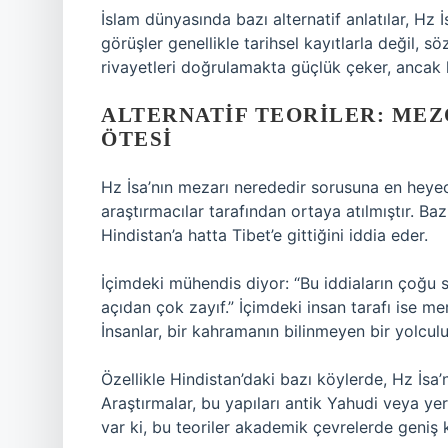
İslam dünyasında bazı alternatif anlatılar, Hz İs
görüşler genellikle tarihsel kayıtlarla değil, s
rivayetleri doğrulamakta güçlük çeker, ancak 
ALTERNATIF TEORILER: MEZ
ÖTESI
Hz İsa’nın mezarı nerededir sorusuna en heyecan
araştırmacılar tarafından ortaya atılmıştır. B
Hindistan’a hatta Tibet’e gittiğini iddia eder.
İçimdeki mühendis diyor: “Bu iddiaların çoğu 
açıdan çok zayıf.” İçimdeki insan tarafı ise me
İnsanlar, bir kahramanın bilinmeyen bir yolculu
Özellikle Hindistan’daki bazı köylerde, Hz İsa’
Araştırmalar, bu yapıları antik Yahudi veya yerel
var ki, bu teoriler akademik çevrelerde geniş