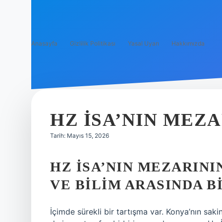
Anasayfa
Gizlilik Politikası
Yasal Uyarı
Hakkımızda
HZ İSA’NIN MEZA
Tarih: Mayıs 15, 2026
HZ İSA’NIN MEZARININ
VE BILIM ARASINDA 
İçimde sürekli bir tartışma var. Konya’nın sa