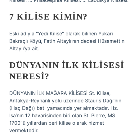
Kilisesi. … Philadelphia Kilisesi. … Laodikya Kilisesi.
7 KILISE KIMIN?
Eski adıyla “Yedi Kilise” olarak bilinen Yukarı
Bakraçlı Köyü, Fatih Altaylı’nın dedesi Hüsamettin
Altaylı’ya ait.
DÜNYANIN ILK KILISESI
NERESI?
DÜNYANIN İLK MAĞARA KİLİSESİ St. Kilise,
Antakya-Reyhanlı yolu üzerinde Stauris Dağı’nın
(Haç Dağı) batı yamacında yer almaktadır. Hz.
İsa’nın 12 havarisinden biri olan St. Pierre, MS
1700’lü yıllardan beri kilise olarak hizmet
vermektedir.