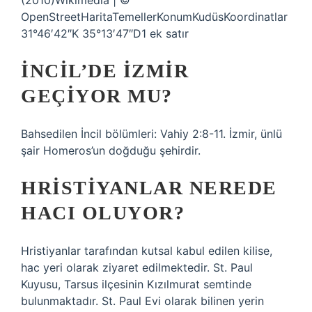
(2010)Wikimedia | ©
OpenStreetHaritaTemellerKonumKudüsKoordinatlar
31°46′42″K 35°13′47″D1 ek satır
İNCIL’DE İZMIR
GEÇIYOR MU?
Bahsedilen İncil bölümleri: Vahiy 2:8-11. İzmir, ünlü
şair Homeros’un doğduğu şehirdir.
HRISTIYANLAR NEREDE
HACI OLUYOR?
Hristiyanlar tarafından kutsal kabul edilen kilise,
hac yeri olarak ziyaret edilmektedir. St. Paul
Kuyusu, Tarsus ilçesinin Kızılmurat semtinde
bulunmaktadır. St. Paul Evi olarak bilinen yerin