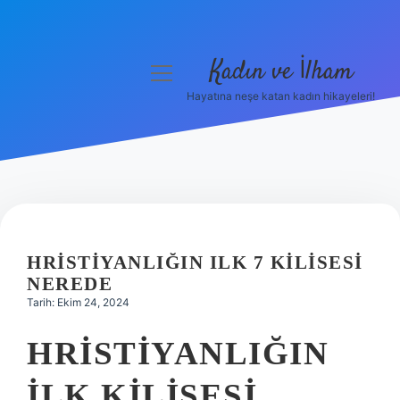
Kadın ve İlham
menüyü
aç
Hayatına neşe katan kadın hikayeleri!
Anasayfa
Gizlilik Politikası
Yasal Uyarı
Hakkımızda
HRISTIYANLIĞIN ILK 7 KILISESI
NEREDE
Tarih: Ekim 24, 2024
HRISTIYANLIĞIN
ILK KILISESI