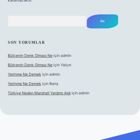
kaldırılacaktır.
Arama
SON YORUMLAR
Bütçenin Denk Olması Ne
için
admin
Bütçenin Denk Olması Ne
için
Yalçın
Yerinme Ne Demek
için
admin
Yerinme Ne Demek
için
Barış
Türkiye Neden Marshall Yardımı Aldı
için
admin
er.xyz/
betci.co
betci giriş
hiltonbet yeni giriş