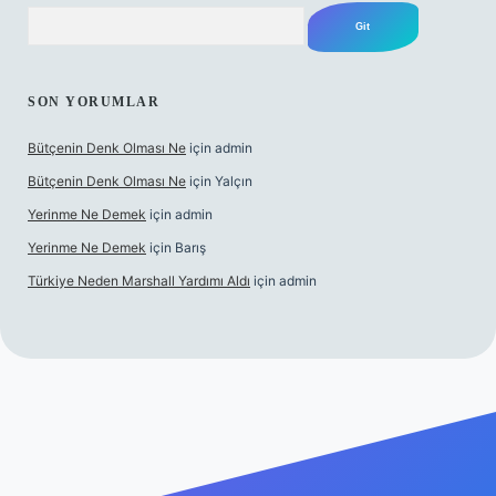
Arama
SON YORUMLAR
Bütçenin Denk Olması Ne
için
admin
Bütçenin Denk Olması Ne
için
Yalçın
Yerinme Ne Demek
için
admin
Yerinme Ne Demek
için
Barış
Türkiye Neden Marshall Yardımı Aldı
için
admin
er.xyz/
betci.co
betci giriş
hiltonbet yeni giriş