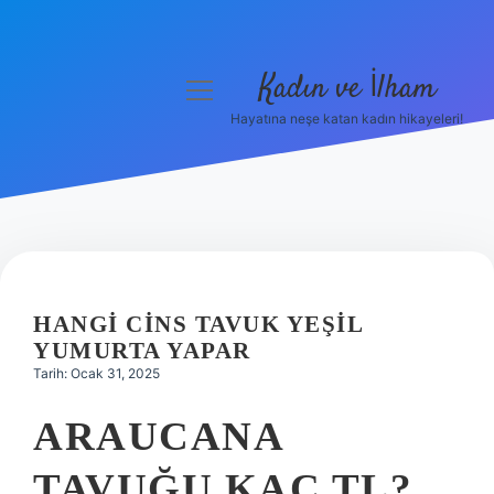
Kadın ve İlham
menüyü
aç
Hayatına neşe katan kadın hikayeleri!
Anasayfa
Gizlilik Politikası
Yasal Uyarı
Hakkımızda
HANGI CINS TAVUK YEŞIL
YUMURTA YAPAR
Tarih: Ocak 31, 2025
ARAUCANA
TAVUĞU KAÇ TL?