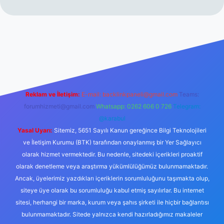
er.xyz/
betci.co
betci giriş
hiltonbet yeni giriş
Reklam ve İletişim:
E-mail:
backlinkpaneli@gmail.com
Teams:
forumhizmeti@gmail.com
Whatsapp: 0262 606 0 726
Telegram:
@karabul
Yasal Uyarı:
Sitemiz, 5651 Sayılı Kanun gereğince Bilgi Teknolojileri
ve İletişim Kurumu (BTK) tarafından onaylanmış bir Yer Sağlayıcı
olarak hizmet vermektedir. Bu nedenle, sitedeki içerikleri proaktif
olarak denetleme veya araştırma yükümlülüğümüz bulunmamaktadır.
Ancak, üyelerimiz yazdıkları içeriklerin sorumluluğunu taşımakta olup,
siteye üye olarak bu sorumluluğu kabul etmiş sayılırlar. Bu internet
sitesi, herhangi bir marka, kurum veya şahıs şirketi ile hiçbir bağlantısı
bulunmamaktadır. Sitede yalnızca kendi hazırladığımız makaleler