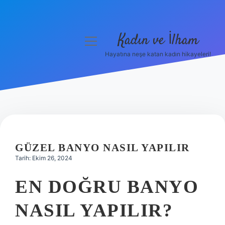
Kadın ve İlham
menüyü
aç
Hayatına neşe katan kadın hikayeleri!
Anasayfa
Gizlilik Politikası
Yasal Uyarı
Hakkımızda
GÜZEL BANYO NASIL YAPILIR
Tarih: Ekim 26, 2024
EN DOĞRU BANYO
NASIL YAPILIR?