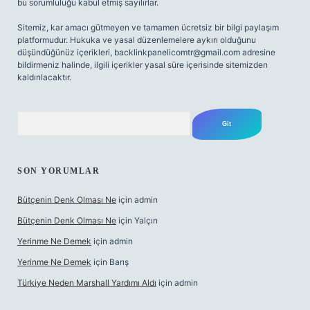
bu sorumluluğu kabul etmiş sayılırlar.
Sitemiz, kar amacı gütmeyen ve tamamen ücretsiz bir bilgi paylaşım
platformudur. Hukuka ve yasal düzenlemelere aykırı olduğunu
düşündüğünüz içerikleri,
backlinkpanelicomtr@gmail.com
adresine
bildirmeniz halinde, ilgili içerikler yasal süre içerisinde sitemizden
kaldırılacaktır.
Arama
SON YORUMLAR
Bütçenin Denk Olması Ne
için
admin
Bütçenin Denk Olması Ne
için
Yalçın
Yerinme Ne Demek
için
admin
Yerinme Ne Demek
için
Barış
Türkiye Neden Marshall Yardımı Aldı
için
admin