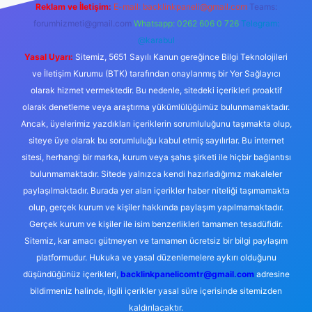
Reklam ve İletişim:
E-mail:
backlinkpaneli@gmail.com
Teams:
forumhizmeti@gmail.com
Whatsapp: 0262 606 0 726
Telegram:
@karabul
Yasal Uyarı:
Sitemiz, 5651 Sayılı Kanun gereğince Bilgi Teknolojileri
ve İletişim Kurumu (BTK) tarafından onaylanmış bir Yer Sağlayıcı
olarak hizmet vermektedir. Bu nedenle, sitedeki içerikleri proaktif
olarak denetleme veya araştırma yükümlülüğümüz bulunmamaktadır.
Ancak, üyelerimiz yazdıkları içeriklerin sorumluluğunu taşımakta olup,
siteye üye olarak bu sorumluluğu kabul etmiş sayılırlar. Bu internet
sitesi, herhangi bir marka, kurum veya şahıs şirketi ile hiçbir bağlantısı
bulunmamaktadır. Sitede yalnızca kendi hazırladığımız makaleler
paylaşılmaktadır. Burada yer alan içerikler haber niteliği taşımamakta
olup, gerçek kurum ve kişiler hakkında paylaşım yapılmamaktadır.
Gerçek kurum ve kişiler ile isim benzerlikleri tamamen tesadüfidir.
Sitemiz, kar amacı gütmeyen ve tamamen ücretsiz bir bilgi paylaşım
platformudur. Hukuka ve yasal düzenlemelere aykırı olduğunu
düşündüğünüz içerikleri,
backlinkpanelicomtr@gmail.com
adresine
bildirmeniz halinde, ilgili içerikler yasal süre içerisinde sitemizden
kaldırılacaktır.