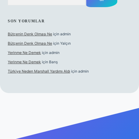
SON YORUMLAR
Bütçenin Denk Olması Ne
için
admin
Bütçenin Denk Olması Ne
için
Yalçın
Yerinme Ne Demek
için
admin
Yerinme Ne Demek
için
Barış
Türkiye Neden Marshall Yardımı Aldı
için
admin
er.xyz/
betci.co
betci giriş
hiltonbet yeni giriş