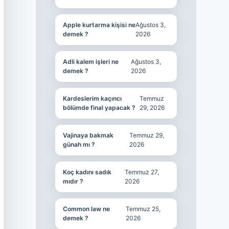
Apple kurtarma kişisi ne
Ağustos 3,
demek ?
2026
Adli kalem işleri ne
Ağustos 3,
demek ?
2026
Kardeslerim kaçıncı
Temmuz
bölümde final yapacak ?
29, 2026
Vajinaya bakmak
Temmuz 29,
günah mı ?
2026
Koç kadını sadık
Temmuz 27,
mıdır ?
2026
Common law ne
Temmuz 25,
demek ?
2026