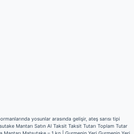
ormanlarında yosunlar arasında gelişir, ateş sarısı tipi
utake Mantarı Satın Al Taksit Taksit Tutarı Toplam Tutar
a Mantarı Matsutake – 1 kg | Gurmenin Yeri Gurmenin Yeri