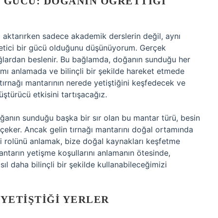
GÜCÜ: DOĞANIN ÖĞRETTIĞI
gi aktarırken sadece akademik derslerin değil, aynı
retici bir gücü olduğunu düşünüyorum. Gerçek
ğlardan beslenir. Bu bağlamda, doğanın sunduğu her
şamı anlamada ve bilinçli bir şekilde hareket etmede
 tırnağı mantarının nerede yetiştiğini keşfedecek ve
üştürücü etkisini tartışacağız.
oğanın sunduğu başka bir sır olan bu mantar türü, besin
çeker. Ancak gelin tırnağı mantarını doğal ortamında
i rolünü anlamak, bize doğal kaynakları keşfetme
antarın yetişme koşullarını anlamanın ötesinde,
ıl daha bilinçli bir şekilde kullanabileceğimizi
 YETIŞTIĞI YERLER