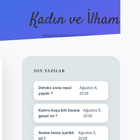
Kadın ve İlham
Hayatına neşe katan kadın hikayeleri!
ilbet
hiltonbet
Betexper giriş adresi
https://www.betexpe
SIDEBAR
SON YAZILAR
Detoks sıvısı nasıl
Ağustos 6,
yapılır ?
2026
Kumru kuşu biti insana
Ağustos 6,
geçer mi ?
2026
Avene temiz içerikli
Ağustos 5,
mi ?
2026