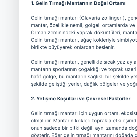
1. Gelin Tırnağı Mantarının Doğal Ortamı
Gelin tırnağı mantarı (Clavaria zollingeri), ge
mantar, özellikle nemli, gölgeli ortamlarda ve
Orman zeminindeki yaprak döküntüleri, mantarı
Gelin tırnağı mantarı, ağaç kökleriyle simbiyoti
birlikte büyüyerek onlardan beslenir.
Gelin tırnağı mantarı, genellikle sıcak yaz ay
mantarın sporlarının çoğaldığı ve toprak üze
hafif gölge, bu mantarın sağlıklı bir şekilde yet
şekilde geliştiği yerler, dağlık bölgeler ve yoğ
2. Yetişme Koşulları ve Çevresel Faktörler
Gelin tırnağı mantarı için uygun ortam, ekosis
olmalıdır. Mantarın kökleri toprakla etkileşimd
onun sadece bir bitki değil, aynı zamanda doğ
gösterir. Eğer gelin tırnağı mantarını doğada 