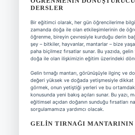
ÖĞRENMENIN DÖNÜŞTÜRÜCÜ 
DERSLER
Bir eğitimci olarak, her gün öğrencilerime bil
zamanda doğa ile olan etkileşimlerinin de öğ
öğrenme, bireyin çevresiyle kurduğu derin ba
şey – bitkiler, hayvanlar, mantarlar – bize ya
paha biçilmez fırsatlar sunar. Bu yazıda, gelin
doğa ile olan ilişkimizin eğitim üzerindeki dön
Gelin tırnağı mantarı, görünüşüyle ilginç ve d
değeri yüksek ve doğada yetişmesiyle dikkat 
görmek, onun yetiştiği yerleri ve bu ortamdak
konusunda yeni bakış açıları sunar. Bu yazı, m
eğitimsel açıdan doğanın sunduğu fırsatları nas
sorgulamamıza yardımcı olacak.
GELIN TIRNAĞI MANTARININ