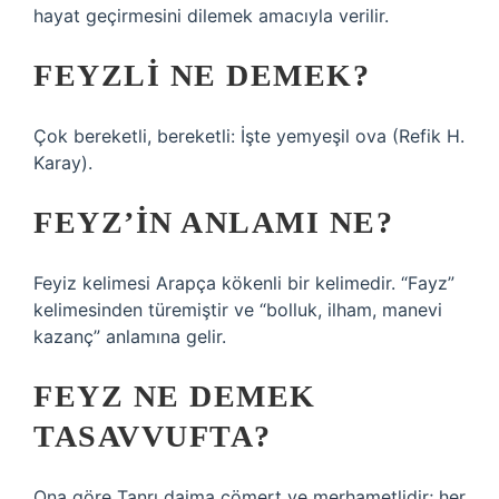
hayat geçirmesini dilemek amacıyla verilir.
FEYZLI NE DEMEK?
Çok bereketli, bereketli: İşte yemyeşil ova (Refik H.
Karay).
FEYZ’IN ANLAMI NE?
Feyiz kelimesi Arapça kökenli bir kelimedir. “Fayz”
kelimesinden türemiştir ve “bolluk, ilham, manevi
kazanç” anlamına gelir.
FEYZ NE DEMEK
TASAVVUFTA?
Ona göre Tanrı daima cömert ve merhametlidir; her