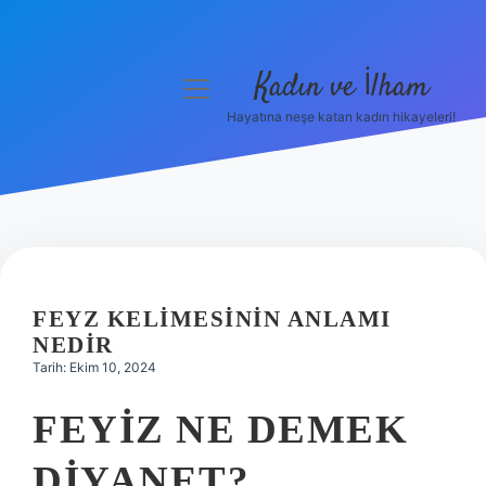
Kadın ve İlham
menüyü
aç
Hayatına neşe katan kadın hikayeleri!
Anasayfa
Gizlilik Politikası
Yasal Uyarı
Hakkımızda
FEYZ KELIMESININ ANLAMI
NEDIR
Tarih: Ekim 10, 2024
FEYIZ NE DEMEK
DIYANET?