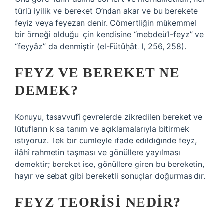
türlü iyilik ve bereket O’ndan akar ve bu berekete
feyiz veya feyezan denir. Cömertliğin mükemmel
bir örneği olduğu için kendisine “mebdeü’l-feyz” ve
“feyyâz” da denmiştir (el-Fütûḥât, I, 256, 258).
FEYZ VE BEREKET NE
DEMEK?
Konuyu, tasavvufî çevrelerde zikredilen bereket ve
lütufların kısa tanım ve açıklamalarıyla bitirmek
istiyoruz. Tek bir cümleyle ifade edildiğinde feyz,
ilâhî rahmetin taşması ve gönüllere yayılması
demektir; bereket ise, gönüllere giren bu bereketin,
hayır ve sebat gibi bereketli sonuçlar doğurmasıdır.
FEYZ TEORISI NEDIR?