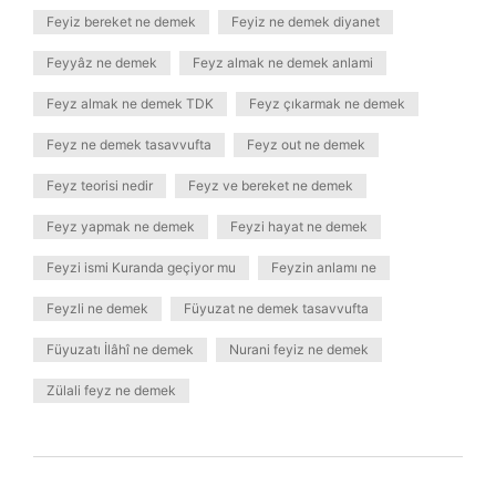
Feyiz bereket ne demek
Feyiz ne demek diyanet
Feyyâz ne demek
Feyz almak ne demek anlami
Feyz almak ne demek TDK
Feyz çıkarmak ne demek
Feyz ne demek tasavvufta
Feyz out ne demek
Feyz teorisi nedir
Feyz ve bereket ne demek
Feyz yapmak ne demek
Feyzi hayat ne demek
Feyzi ismi Kuranda geçiyor mu
Feyzin anlamı ne
Feyzli ne demek
Füyuzat ne demek tasavvufta
Füyuzatı İlâhî ne demek
Nurani feyiz ne demek
Zülali feyz ne demek