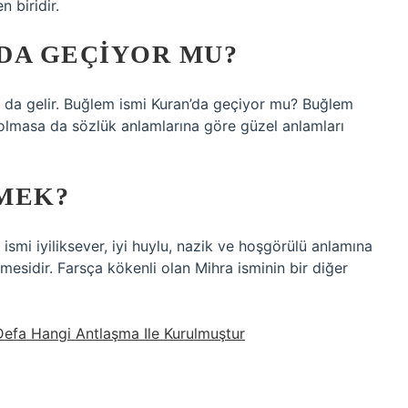
n biridir.
DA GEÇIYOR MU?
ına da gelir. Buğlem ismi Kuran’da geçiyor mu? Buğlem
 olmasa da sözlük anlamlarına göre güzel anlamları
MEK?
 ismi iyiliksever, iyi huylu, nazik ve hoşgörülü anlamına
lmesidir. Farsça kökenli olan Mihra isminin bir diğer
Defa Hangi Antlaşma Ile Kurulmuştur