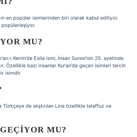
MI?
ın en popüler isimlerinden biri olarak kabul ediliyor.
 popülerleşiyor.
IYOR MU?
ur’an-ı Kerim’de Esila ismi, İnsan Suresi’nin 25. ayetinde
. Özellikle bazı insanlar Kur’an’da geçen isimleri tercih
r isimdir.
?
 Türkçeye de alıştırılan Lina özellikle telaffuz ve
 GEÇIYOR MU?