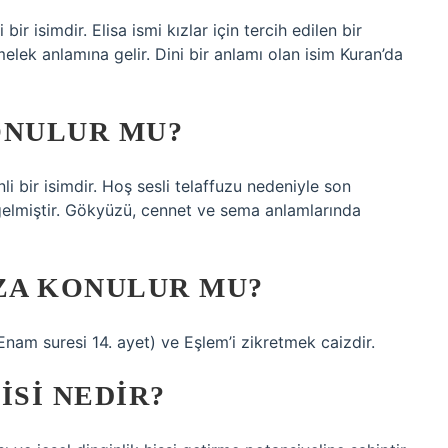
r isimdir. Elisa ismi kızlar için tercih edilen bir
elek anlamına gelir. Dini bir anlamı olan isim Kuran’da
ONULUR MU?
li bir isimdir. Hoş sesli telaffuzu nedeniyle son
gelmiştir. Gökyüzü, cennet ve sema anlamlarında
IZA KONULUR MU?
 Enam suresi 14. ayet) ve Eşlem’i zikretmek caizdir.
ISI NEDIR?