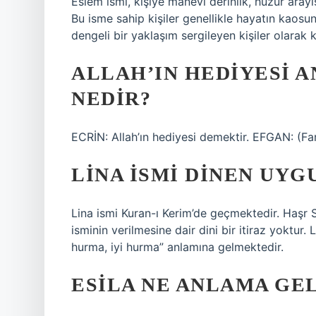
Eslem ismi, kişiye manevi derinlik, huzur arayış
Bu isme sahip kişiler genellikle hayatın kaosun
dengeli bir yaklaşım sergileyen kişiler olarak k
ALLAH’IN HEDIYESI A
NEDIR?
ECRİN: Allah’ın hediyesi demektir. EFGAN: (Far
LINA ISMI DINEN UYG
Lina ismi Kuran-ı Kerim’de geçmektedir. Haşr 
isminin verilmesine dair dini bir itiraz yoktur.
hurma, iyi hurma” anlamına gelmektedir.
ESILA NE ANLAMA GE