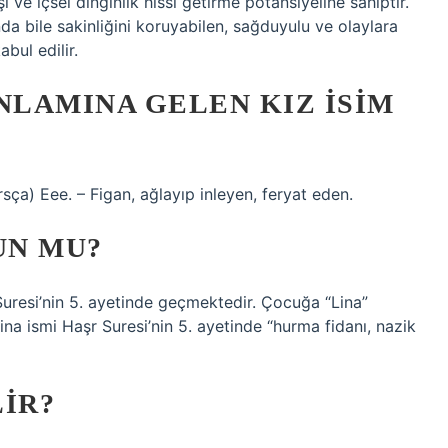
ı ve içsel dinginlik hissi getirme potansiyeline sahiptir.
da bile sakinliğini koruyabilen, sağduyulu ve olaylara
abul edilir.
NLAMINA GELEN KIZ ISIM
sça) Eee. – Figan, ağlayıp inleyen, feryat eden.
UN MU?
Suresi’nin 5. ayetinde geçmektedir. Çocuğa “Lina”
 Lina ismi Haşr Suresi’nin 5. ayetinde “hurma fidanı, nazik
LIR?