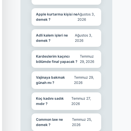
Apple kurtarma kişisi ne
Ağustos 3,
demek ?
2026
Adli kalem işleri ne
Ağustos 3,
demek ?
2026
Kardeslerim kaçıncı
Temmuz
bölümde final yapacak ?
29, 2026
Vajinaya bakmak
Temmuz 29,
günah mı ?
2026
Koç kadını sadık
Temmuz 27,
mıdır ?
2026
Common law ne
Temmuz 25,
demek ?
2026