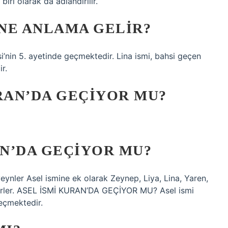
 biri olarak da adlandırılır.
 NE ANLAMA GELIR?
si’nin 5. ayetinde geçmektedir. Lina ismi, bahsi geçen
r.
AN’DA GEÇIYOR MU?
AN’DA GEÇIYOR MU?
eynler Asel ismine ek olarak Zeynep, Liya, Lina, Yaren,
tedirler. ASEL İSMİ KURAN’DA GEÇİYOR MU? Asel ismi
eçmektedir.