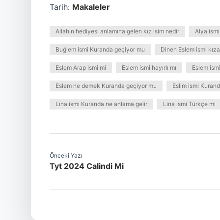
Tarih:
Makaleler
Allahın hediyesi anlamına gelen kız isim nedir
Alya ism
Buğlem ismi Kuranda geçiyor mu
Dinen Eslem ismi kız
Eslem Arap ismi mi
Eslem ismi hayırlı mı
Eslem ismi
Eslem ne demek Kuranda geçiyor mu
Eslim ismi Kuran
Lina ismi Kuranda ne anlama gelir
Lina ismi Türkçe mi
Önceki Yazı
Tyt 2024 Calindi Mi