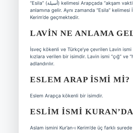
“Esila” (أسيلة) kelimesi Arapçada “akşam vakti” anlamına gelir. Bu isim günün sonu, huzur ve sükunet
anlamına gelir. Aynı zamanda “Esila” kelimesi 
Kerim’de geçmektedir.
LAVIN NE ANLAMA GE
İsveç kökenli ve Türkçe’ye çevrilen Lavin ismi 
kızlara verilen bir isimdir. Lavin ismi “çığ” ve
adlandırılır.
ESLEM ARAP ISMI MI?
Eslem Arapça kökenli bir isimdir.
ESLIM ISMI KURAN’D
Aslam ismini Kur’an-ı Kerim’de üç farklı surede 