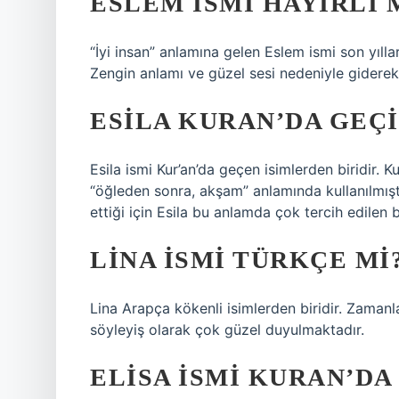
ESLEM ISMI HAYIRLI 
“İyi insan” anlamına gelen Eslem ismi son yıllar
Zengin anlamı ve güzel sesi nedeniyle giderek
ESILA KURAN’DA GEÇ
Esila ismi Kur’an’da geçen isimlerden biridir. K
“öğleden sonra, akşam” anlamında kullanılmıştır
ettiği için Esila bu anlamda çok tercih edilen bi
LINA ISMI TÜRKÇE MI
Lina Arapça kökenli isimlerden biridir. Zamanla
söyleyiş olarak çok güzel duyulmaktadır.
ELISA ISMI KURAN’DA