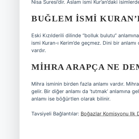
Nisa Suresi’dir. Aslam ismi Kur’an’daki isimlerde
BUĞLEM ISMI KURAN’
Eski Kızılderili dilinde “bolluk bulutu” anlam
ismi Kuran-ı Kerim’de geçmez. Dini bir anlamı
vardır.
MIHRA ARAPÇA NE DE
Mihra isminin birden fazla anlamı vardır. Mihra
gelir. Bir diğer anlamı da ‘tutmak’ anlamına ge
anlamı ise böğürtlen olarak bilinir.
Tavsiyeli Bağlantılar:
Boğazlar Komisyonu Ilk 