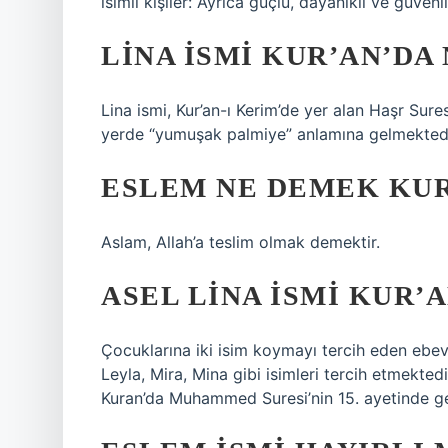
isimli kişiler: Ayrıca güçlü, dayanıklı ve güvenli
LINA ISMI KUR’AN’DA
Lina ismi, Kur’an-ı Kerim’de yer alan Haşr Sure
yerde “yumuşak palmiye” anlamına gelmektedi
ESLEM NE DEMEK KUR
Aslam, Allah’a teslim olmak demektir.
ASEL LINA ISMI KUR’
Çocuklarına iki isim koymayı tercih eden ebev
Leyla, Mira, Mina gibi isimleri tercih etmek
Kuran’da Muhammed Suresi’nin 15. ayetinde g