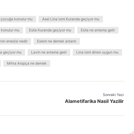
i çocuğa konulur mu
Asel Lina ismi Kuranda geçiyor mu
a konulur mu
Esila Kuranda geçiyor mu
Esila ne anlama gelir
nin enerjisi nedir
Eslem ne demek anlamı
da geçiyor mu
Lavin ne anlama gelir
Lina ismi dinen uygun mu
Mihra Arapça ne demek
Sonraki Yazı
Alametifarika Nasil Yazilir