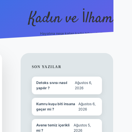
Kadın ve İlham
Hayatına neşe katan kadın hikayeleri!
ilbet
hiltonbet
Betexper giriş adresi
https://www.
SIDEBAR
SON YAZILAR
Detoks sıvısı nasıl
Ağustos 6,
yapılır ?
2026
Kumru kuşu biti insana
Ağustos 6,
geçer mi ?
2026
Avene temiz içerikli
Ağustos 5,
mi ?
2026