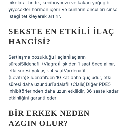
çikolata, fındık, keçiboynuzu ve kakao yağı gibi
yiyecekler hormon içerir ve bunların öncülleri cinsel
isteği tetikleyerek artırır.
SEKSTE EN ETKILI ILAÇ
HANGISI?
Sertleşme bozukluğu ilaçlarıİlaçların
süresiSildenafil (Viagra)İlişkiden 1 saat önce alınır,
etki süresi yaklaşık 4 saatVardenafil
(Levitra)Sildenafil’den 10 kat daha güçlüdür, etki
süresi daha uzundurTadalafil (Cialis)Diğer PDE5
inhibitörlerinden daha uzun etkilidir, 36 saate kadar
etkinliğini garanti eder
BIR ERKEK NEDEN
AZGIN OLUR?