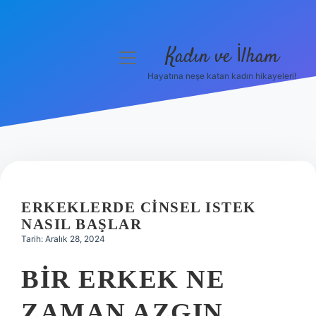
Kadın ve İlham
menüyü
aç
Hayatına neşe katan kadın hikayeleri!
Anasayfa
Gizlilik Politikası
Yasal Uyarı
Hakkımızda
ERKEKLERDE CINSEL ISTEK
NASIL BAŞLAR
Tarih: Aralık 28, 2024
BIR ERKEK NE
ZAMAN AZGIN