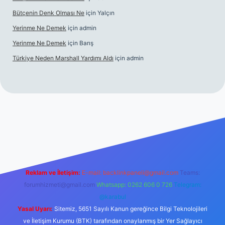
Bütçenin Denk Olması Ne
için
Yalçın
Yerinme Ne Demek
için
admin
Yerinme Ne Demek
için
Barış
Türkiye Neden Marshall Yardımı Aldı
için
admin
r.xyz/
betci.co
betci giriş
hiltonbet yeni giriş
Reklam ve İletişim:
E-mail:
backlinkpaneli@gmail.com
Teams:
forumhizmeti@gmail.com
Whatsapp: 0262 606 0 726
Telegram:
@karabul
Yasal Uyarı:
Sitemiz, 5651 Sayılı Kanun gereğince Bilgi Teknolojileri
ve İletişim Kurumu (BTK) tarafından onaylanmış bir Yer Sağlayıcı