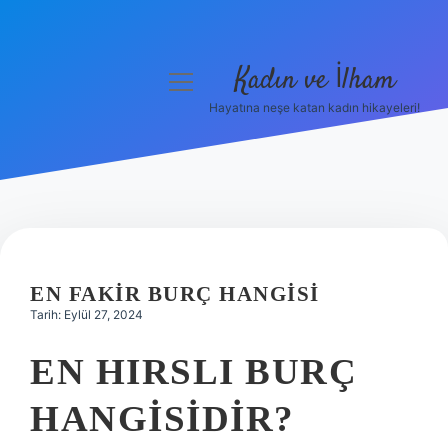
Kadın ve İlham
menüyü
aç
Hayatına neşe katan kadın hikayeleri!
Anasayfa
Gizlilik Politikası
Yasal Uyarı
Hakkımızda
EN FAKIR BURÇ HANGISI
Tarih: Eylül 27, 2024
EN HIRSLI BURÇ
HANGISIDIR?