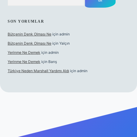
SON YORUMLAR
Bütçenin Denk Olması Ne
için
admin
Bütçenin Denk Olması Ne
için
Yalçın
Yerinme Ne Demek
için
admin
Yerinme Ne Demek
için
Barış
Türkiye Neden Marshall Yardımı Aldı
için
admin
xper.xyz/
betci.co
betci giriş
hiltonbet yeni giriş