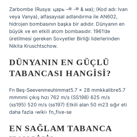
Zarbombe (Rusya: царь –® -® & ма); (Kod adı: Ivan
veya Vanya), alfasayısal adlandırma ile AN602,
hidrojen bombasının başka bir adıdır. Dünyanın en
büyük ve en etkili atom bombasıdır. 1961’de
üretilmesi gereken Sovyetler Birliği liderlerinden
Nikita Kruschtschow.
DÜNYANIN EN GÜÇLÜ
TABANCASI HANGISI?
Fn Beş-Seevenmeuhimmat5.7 × 28 mmkkalibre5.7
mmmmi çıkış hızı 762 m/s (SS198) 625 m/s
(ss195) 520 m/s (ss197) Etkili alan 50 m23 sığır eti
daha fazla ›wiki› fn_five-se
EN SAĞLAM TABANCA