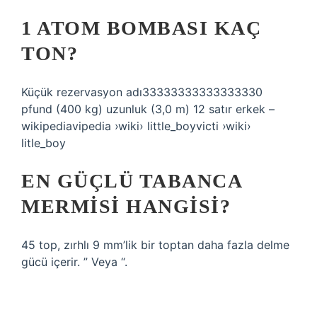
1 ATOM BOMBASI KAÇ
TON?
Küçük rezervasyon adı33333333333333330
pfund (400 kg) uzunluk (3,0 m) 12 satır erkek –
wikipediavipedia ›wiki› little_boyvicti ›wiki›
litle_boy
EN GÜÇLÜ TABANCA
MERMISI HANGISI?
45 top, zırhlı 9 mm’lik bir toptan daha fazla delme
gücü içerir. ” Veya “.