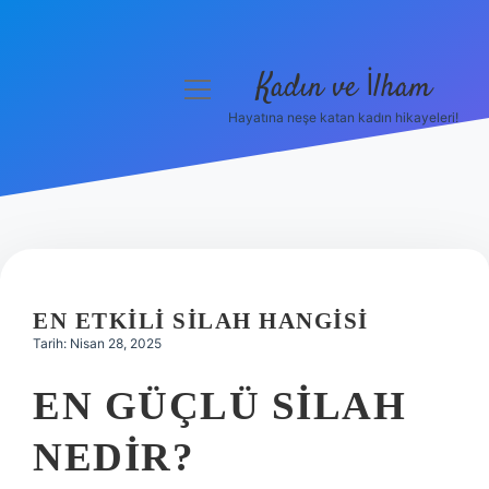
Kadın ve İlham
menüyü
aç
Hayatına neşe katan kadın hikayeleri!
Anasayfa
Gizlilik Politikası
Yasal Uyarı
Hakkımızda
EN ETKILI SILAH HANGISI
Tarih: Nisan 28, 2025
EN GÜÇLÜ SILAH
NEDIR?