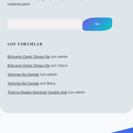
kaldırılacaktır.
Arama
SON YORUMLAR
Bütçenin Denk Olması Ne
için
admin
Bütçenin Denk Olması Ne
için
Yalçın
Yerinme Ne Demek
için
admin
Yerinme Ne Demek
için
Barış
Türkiye Neden Marshall Yardımı Aldı
için
admin
w.betexper.xyz/
betci.co
betci giriş
hiltonbet yeni giriş