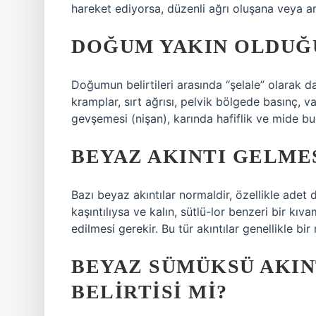
hareket ediyorsa, düzenli ağrı oluşana veya
DOĞUM YAKIN OLDUĞU
Doğumun belirtileri arasında “şelale” olarak da
kramplar, sırt ağrısı, pelvik bölgede basınç, va
gevşemesi (nişan), karında hafiflik ve mide bula
BEYAZ AKINTI GELMES
Bazı beyaz akıntılar normaldir, özellikle ade
kaşıntılıysa ve kalın, sütlü-lor benzeri bir k
edilmesi gerekir. Bu tür akıntılar genellikle bir
BEYAZ SÜMÜKSÜ AKI
BELIRTISI MI?