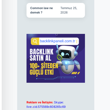
Common law ne
Temmuz 25,
demek ?
2026
Reklam ve İletişim:
Skype:
live:.cid.575569c608265c69