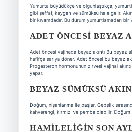
Yumurta büyüdükçe ve olgunlaştıkça, yumurtlam
gibi şeffaf, kaygan ve sümüksü hale gelir. Akı
bir kıvamdadır. Bu durum yumurtlamadan bir v
ADET ÖNCESI BEYAZ 
Adet öncesi vajinada beyaz akıntı Bu beyaz ak
hafifçe sarıya döner. Adet öncesi bu beyaz a
Progesteron hormonunun zirvesi vajinal akıntı
yapar.
BEYAZ SÜMÜKSÜ AKIN
Doğum, nişanlanma ile başlar. Gebelik sırasınd
kahverengi, kırmızı ve pembe olabilir. Doğum ba
HAMILELIĞIN SON AY