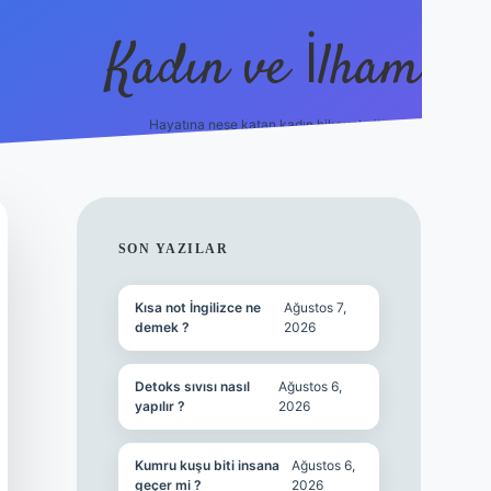
Kadın ve İlham
Hayatına neşe katan kadın hikayeleri!
ilbet
hiltonbet
Betexper giriş adresi
https://www.betexpe
SIDEBAR
SON YAZILAR
Kısa not İngilizce ne
Ağustos 7,
demek ?
2026
Detoks sıvısı nasıl
Ağustos 6,
yapılır ?
2026
Kumru kuşu biti insana
Ağustos 6,
geçer mi ?
2026