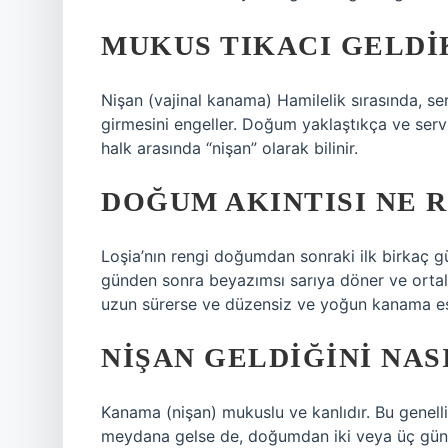
MUKUS TIKACI GELDI
Nişan (vajinal kanama) Hamilelik sırasında, se
girmesini engeller. Doğum yaklaştıkça ve serviks
halk arasında “nişan” olarak bilinir.
DOĞUM AKINTISI NE 
Loşia’nın rengi doğumdan sonraki ilk birkaç gü
günden sonra beyazımsı sarıya döner ve ortala
uzun sürerse ve düzensiz ve yoğun kanama eşli
NIŞAN GELDIĞINI NAS
Kanama (nişan) mukuslu ve kanlıdır. Bu gene
meydana gelse de, doğumdan iki veya üç gün 