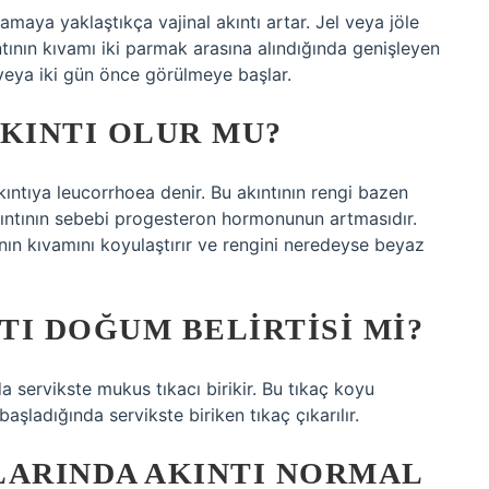
aya yaklaştıkça vajinal akıntı artar. Jel veya jöle
ntının kıvamı iki parmak arasına alındığında genişleyen
eya iki gün önce görülmeye başlar.
AKINTI OLUR MU?
ıntıya leucorrhoea denir. Bu akıntının rengi bazen
kıntının sebebi progesteron hormonunun artmasıdır.
nın kıvamını koyulaştırır ve rengini neredeyse beyaz
TI DOĞUM BELIRTISI MI?
a servikste mukus tıkacı birikir. Bu tıkaç koyu
şladığında servikste biriken tıkaç çıkarılır.
LARINDA AKINTI NORMAL