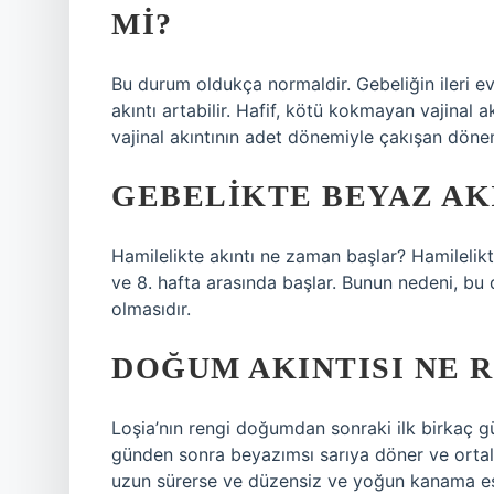
MI?
Bu durum oldukça normaldir. Gebeliğin ileri e
akıntı artabilir. Hafif, kötü kokmayan vajinal a
vajinal akıntının adet dönemiyle çakışan dön
GEBELIKTE BEYAZ AK
Hamilelikte akıntı ne zaman başlar? Hamilelikte
ve 8. hafta arasında başlar. Bunun nedeni, b
olmasıdır.
DOĞUM AKINTISI NE 
Loşia’nın rengi doğumdan sonraki ilk birkaç gü
günden sonra beyazımsı sarıya döner ve ortala
uzun sürerse ve düzensiz ve yoğun kanama eşli