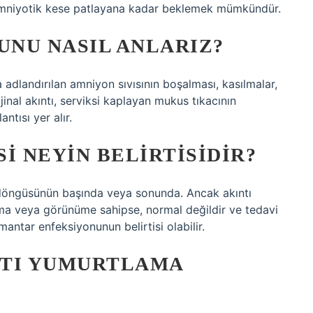
 amniyotik kese patlayana kadar beklemek mümkündür.
NU NASIL ANLARIZ?
 adlandırılan amniyon sıvısının boşalması, kasılmalar,
jinal akıntı, serviksi kaplayan mukus tıkacının
ntısı yer alır.
I NEYIN BELIRTISIDIR?
t döngüsünün başında veya sonunda. Ancak akıntı
ıvama veya görünüme sahipse, normal değildir ve tedavi
 mantar enfeksiyonunun belirtisi olabilir.
NTI YUMURTLAMA