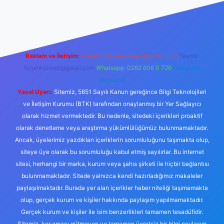
/
betci.co
betci giriş
hiltonbet yeni giriş
Reklam ve İletişim:
E-mail:
backlinkpaneli@gmail.com
Teams:
forumhizmeti@gmail.com
Whatsapp: 0262 606 0 726
Telegram:
@karabul
Yasal Uyarı:
Sitemiz, 5651 Sayılı Kanun gereğince Bilgi Teknolojileri
ve İletişim Kurumu (BTK) tarafından onaylanmış bir Yer Sağlayıcı
olarak hizmet vermektedir. Bu nedenle, sitedeki içerikleri proaktif
olarak denetleme veya araştırma yükümlülüğümüz bulunmamaktadır.
Ancak, üyelerimiz yazdıkları içeriklerin sorumluluğunu taşımakta olup,
siteye üye olarak bu sorumluluğu kabul etmiş sayılırlar. Bu internet
sitesi, herhangi bir marka, kurum veya şahıs şirketi ile hiçbir bağlantısı
bulunmamaktadır. Sitede yalnızca kendi hazırladığımız makaleler
paylaşılmaktadır. Burada yer alan içerikler haber niteliği taşımamakta
olup, gerçek kurum ve kişiler hakkında paylaşım yapılmamaktadır.
Gerçek kurum ve kişiler ile isim benzerlikleri tamamen tesadüfidir.
Sitemiz, kar amacı gütmeyen ve tamamen ücretsiz bir bilgi paylaşım