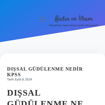
Kadın ve İlham
menüyü
aç
Hayatına neşe katan kadın hikayeleri!
Anasayfa
Gizlilik Politikası
Yasal Uyarı
Hakkımızda
DIŞSAL GÜDÜLENME NEDIR
KPSS
Tarih: Eylül 9, 2024
DIŞSAL
GÜDÜLENME NE