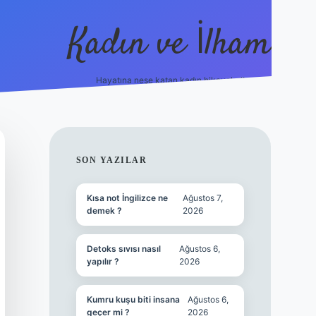
Kadın ve İlham
Hayatına neşe katan kadın hikayeleri!
ilbet
hiltonbet
Betexper giriş adresi
https://www.betexpe
SIDEBAR
SON YAZILAR
Kısa not İngilizce ne
Ağustos 7,
demek ?
2026
Detoks sıvısı nasıl
Ağustos 6,
yapılır ?
2026
Kumru kuşu biti insana
Ağustos 6,
geçer mi ?
2026