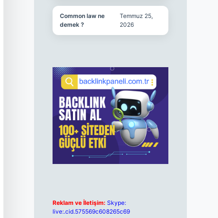
Common law ne
Temmuz 25,
demek ?
2026
Reklam ve İletişim:
Skype:
live:.cid.575569c608265c69