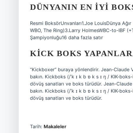
DÜNYANIN EN IYI BO
Resmi BoksörUnvanları1.Joe LouisDünya Ağır 
WBO, The Ring)3.Larry HolmesWBC-to-IBF (+T
Şampiyonluğu16 daha fazla satır
KICK BOKS YAPANLAR
“Kickboxer” buraya yönlendirir. Jean-Claude 
bakın. Kickboks (/ˈk ɪ k b ɒ k s ɪ ŋ / KIK-bo
dövüş sanatları ve boks türüdür. Jean-Claude
bakın. Kickboks (/ˈk ɪ k b ɒ k s ɪ ŋ / KIK-bo
dövüş sanatları ve boks türüdür.
Tarih:
Makaleler