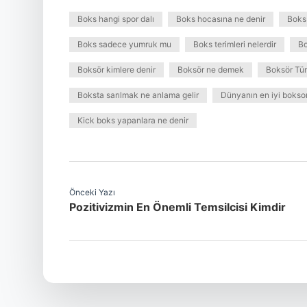
Boks hangi spor dalı
Boks hocasına ne denir
Boks 
Boks sadece yumruk mu
Boks terimleri nelerdir
Bo
Boksör kimlere denir
Boksör ne demek
Boksör Türk
Boksta sarılmak ne anlama gelir
Dünyanın en iyi bokso
Kick boks yapanlara ne denir
Önceki Yazı
Pozitivizmin En Önemli Temsilcisi Kimdir