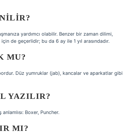
NILIR?
aşmanıza yardımcı olabilir. Benzer bir zaman dilimi,
n de geçerlidir; bu da 6 ay ile 1 yıl arasındadır.
K MU?
pordur. Düz yumruklar (jab), kancalar ve aparkatlar gibi
L YAZILIR?
 anlamlısı: Boxer, Puncher.
IR MI?