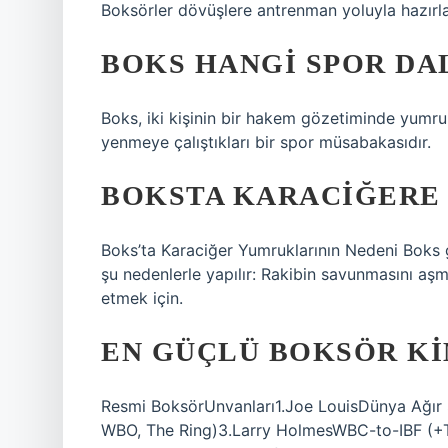
Boksörler dövüşlere antrenman yoluyla hazırlan
BOKS HANGI SPOR DA
Boks, iki kişinin bir hakem gözetiminde yumr
yenmeye çalıştıkları bir spor müsabakasıdır.
BOKSTA KARACIĞERE
Boks’ta Karaciğer Yumruklarının Nedeni Boks g
şu nedenlerle yapılır: Rakibin savunmasını aşm
etmek için.
EN GÜÇLÜ BOKSÖR KI
Resmi BoksörUnvanları1.Joe LouisDünya Ağır 
WBO, The Ring)3.Larry HolmesWBC-to-IBF (+T