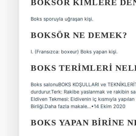
BOKSÖR KIMLERE DE
Boks sporuyla uğraşan kişi.
BOKSÖR NE DEMEK?
I. (Fransızca: boxeur) Boks yapan kişi.
BOKS TERIMLERI NEL
Boks salonuBOKS KOŞULLARI ve TEKNİKLERİTe
durdurur.Terk: Rakibe yaslanmak ve rakibin sald
Eldiven Tekmesi: Eldivenin iç kısmıyla yapıla
Birliği.Daha fazla makale…•14 Ekim 2020
BOKS YAPAN BIRINE N