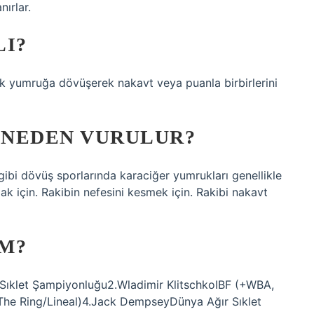
ırlar.
LI?
uk yumruğa dövüşerek nakavt veya puanla birbirlerini
 NEDEN VURULUR?
ibi dövüş sporlarında karaciğer yumrukları genellikle
ak için. Rakibin nefesini kesmek için. Rakibi nakavt
M?
Sıklet Şampiyonluğu2.Wladimir KlitschkoIBF (+WBA,
he Ring/Lineal)4.Jack DempseyDünya Ağır Sıklet