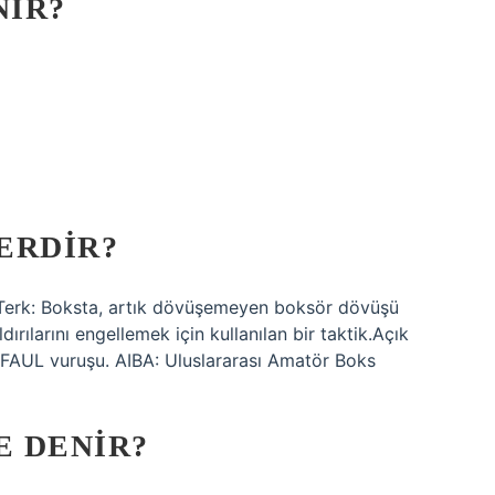
NIR?
ERDIR?
rk: Boksta, artık dövüşemeyen boksör dövüşü
ırılarını engellemek için kullanılan bir taktik.Açık
n FAUL vuruşu. AIBA: Uluslararası Amatör Boks
E DENIR?