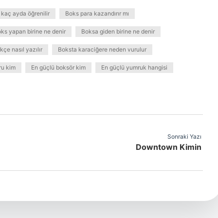
kaç ayda öğrenilir
Boks para kazandırır mı
ks yapan birine ne denir
Boksa giden birine ne denir
çe nasıl yazılır
Boksta karaciğere neden vurulur
ru kim
En güçlü boksör kim
En güçlü yumruk hangisi
Sonraki Yazı
Downtown Kimin