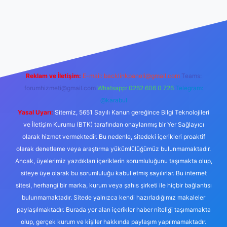
xper.xyz/
betci.co
betci giriş
hiltonbet yeni giriş
Reklam ve İletişim:
E-mail:
backlinkpaneli@gmail.com
Teams:
forumhizmeti@gmail.com
Whatsapp: 0262 606 0 726
Telegram:
@karabul
Yasal Uyarı:
Sitemiz, 5651 Sayılı Kanun gereğince Bilgi Teknolojileri
ve İletişim Kurumu (BTK) tarafından onaylanmış bir Yer Sağlayıcı
olarak hizmet vermektedir. Bu nedenle, sitedeki içerikleri proaktif
olarak denetleme veya araştırma yükümlülüğümüz bulunmamaktadır.
Ancak, üyelerimiz yazdıkları içeriklerin sorumluluğunu taşımakta olup,
siteye üye olarak bu sorumluluğu kabul etmiş sayılırlar. Bu internet
sitesi, herhangi bir marka, kurum veya şahıs şirketi ile hiçbir bağlantısı
bulunmamaktadır. Sitede yalnızca kendi hazırladığımız makaleler
paylaşılmaktadır. Burada yer alan içerikler haber niteliği taşımamakta
olup, gerçek kurum ve kişiler hakkında paylaşım yapılmamaktadır.