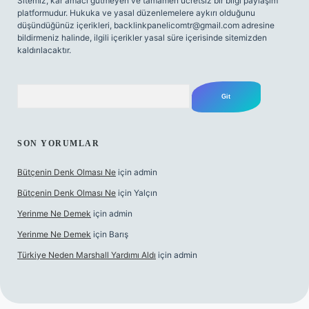
Sitemiz, kar amacı gütmeyen ve tamamen ücretsiz bir bilgi paylaşım
platformudur. Hukuka ve yasal düzenlemelere aykırı olduğunu
düşündüğünüz içerikleri,
backlinkpanelicomtr@gmail.com
adresine
bildirmeniz halinde, ilgili içerikler yasal süre içerisinde sitemizden
kaldırılacaktır.
Arama
SON YORUMLAR
Bütçenin Denk Olması Ne
için
admin
Bütçenin Denk Olması Ne
için
Yalçın
Yerinme Ne Demek
için
admin
Yerinme Ne Demek
için
Barış
Türkiye Neden Marshall Yardımı Aldı
için
admin