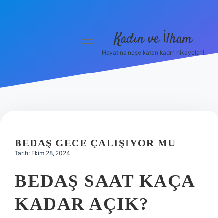
Kadın ve İlham
menüyü
aç
Hayatına neşe katan kadın hikayeleri!
Anasayfa
Gizlilik Politikası
Yasal Uyarı
Hakkımızda
BEDAŞ GECE ÇALIŞIYOR MU
Tarih: Ekim 28, 2024
BEDAŞ SAAT KAÇA
KADAR AÇIK?