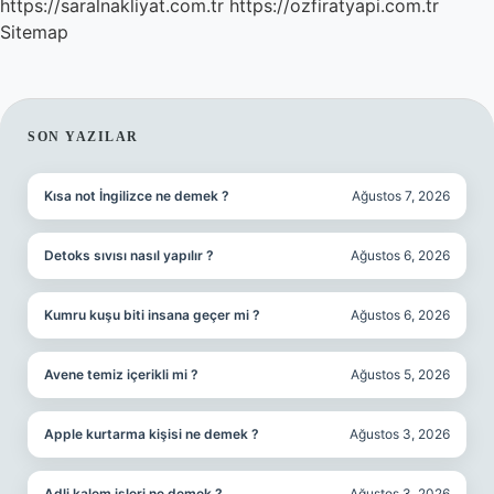
https://saralnakliyat.com.tr
https://ozfiratyapi.com.tr
Sitemap
SIDEBAR
SON YAZILAR
Kısa not İngilizce ne demek ?
Ağustos 7, 2026
Detoks sıvısı nasıl yapılır ?
Ağustos 6, 2026
Kumru kuşu biti insana geçer mi ?
Ağustos 6, 2026
Avene temiz içerikli mi ?
Ağustos 5, 2026
Apple kurtarma kişisi ne demek ?
Ağustos 3, 2026
Adli kalem işleri ne demek ?
Ağustos 3, 2026