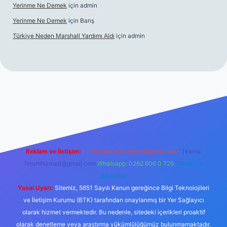
Yerinme Ne Demek
için
admin
Yerinme Ne Demek
için
Barış
Türkiye Neden Marshall Yardımı Aldı
için
admin
per.xyz/
betci.co
betci giriş
hiltonbet yeni giriş
Reklam ve İletişim:
E-mail:
backlinkpaneli@gmail.com
Teams:
forumhizmeti@gmail.com
Whatsapp: 0262 606 0 726
Telegram:
@karabul
Yasal Uyarı:
Sitemiz, 5651 Sayılı Kanun gereğince Bilgi Teknolojileri
ve İletişim Kurumu (BTK) tarafından onaylanmış bir Yer Sağlayıcı
olarak hizmet vermektedir. Bu nedenle, sitedeki içerikleri proaktif
olarak denetleme veya araştırma yükümlülüğümüz bulunmamaktadır.