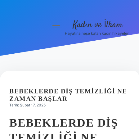
Kadın ve İlham
menüyü
aç
Hayatına neşe katan kadın hikayeleri!
Anasayfa
Gizlilik Politikası
Yasal Uyarı
Hakkımızda
BEBEKLERDE DIŞ TEMIZLIĞI NE
ZAMAN BAŞLAR
Tarih: Şubat 17, 2025
BEBEKLERDE DIŞ
TEMIZLIĞI NE