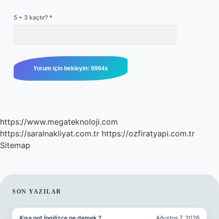
5 + 3 kaçtır?
*
https://www.megateknoloji.com
https://saralnakliyat.com.tr
https://ozfiratyapi.com.tr
Sitemap
SIDEBAR
SON YAZILAR
Kısa not İngilizce ne demek ?
Ağustos 7, 2026