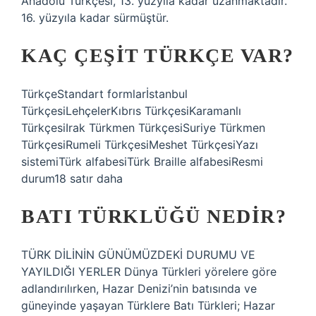
Anadolu Türkçesi, 13. yüzyıla kadar uzanmaktadır.
16. yüzyıla kadar sürmüştür.
KAÇ ÇEŞIT TÜRKÇE VAR?
TürkçeStandart formlarİstanbul
TürkçesiLehçelerKıbrıs TürkçesiKaramanlı
TürkçesiIrak Türkmen TürkçesiSuriye Türkmen
TürkçesiRumeli TürkçesiMeshet TürkçesiYazı
sistemiTürk alfabesiTürk Braille alfabesiResmi
durum18 satır daha
BATI TÜRKLÜĞÜ NEDIR?
TÜRK DİLİNİN GÜNÜMÜZDEKİ DURUMU VE
YAYILDIĞI YERLER Dünya Türkleri yörelere göre
adlandırılırken, Hazar Denizi’nin batısında ve
güneyinde yaşayan Türklere Batı Türkleri; Hazar