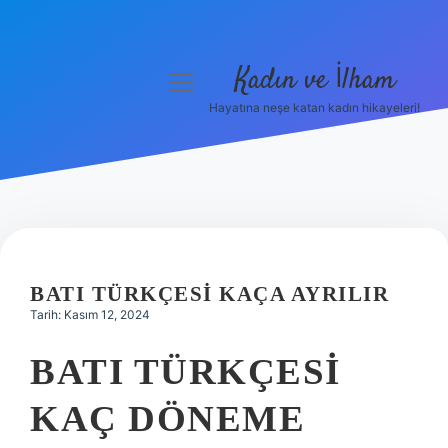
Kadın ve İlham
menüyü
aç
Hayatına neşe katan kadın hikayeleri!
Anasayfa
Gizlilik Politikası
Yasal Uyarı
Hakkımızda
BATI TÜRKÇESI KAÇA AYRILIR
Tarih: Kasım 12, 2024
BATI TÜRKÇESI
KAÇ DÖNEME