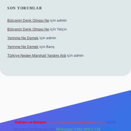
SON YORUMLAR
Bütçenin Denk Olması Ne
için
admin
Bütçenin Denk Olması Ne
için
Yalçın
Yerinme Ne Demek
için
admin
Yerinme Ne Demek
için
Barış
Türkiye Neden Marshall Yardımı Aldı
için
admin
er.xyz/
betci.co
betci giriş
hiltonbet yeni giriş
Reklam ve İletişim:
E-mail:
backlinkpaneli@gmail.com
Teams:
forumhizmeti@gmail.com
Whatsapp: 0262 606 0 726
Telegram: