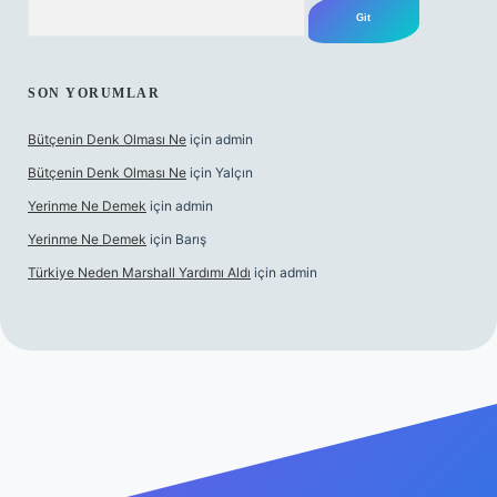
Arama
SON YORUMLAR
Bütçenin Denk Olması Ne
için
admin
Bütçenin Denk Olması Ne
için
Yalçın
Yerinme Ne Demek
için
admin
Yerinme Ne Demek
için
Barış
Türkiye Neden Marshall Yardımı Aldı
için
admin
.xyz/
betci.co
betci giriş
hiltonbet yeni giriş