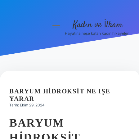
Kadın ve İlham
menüyü
aç
Hayatına neşe katan kadın hikayeleri!
Anasayfa
Gizlilik Politikası
Yasal Uyarı
Hakkımızda
BARYUM HIDROKSIT NE IŞE
YARAR
Tarih: Ekim 29, 2024
BARYUM
HIDROKSIT