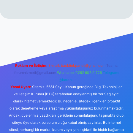
texper.xyz/
betci.co
betci giriş
hiltonbet yeni giriş
Reklam ve İletişim:
E-mail:
backlinkpaneli@gmail.com
Teams:
forumhizmeti@gmail.com
Whatsapp: 0262 606 0 726
Telegram:
@karabul
Yasal Uyarı:
Sitemiz, 5651 Sayılı Kanun gereğince Bilgi Teknolojileri
ve İletişim Kurumu (BTK) tarafından onaylanmış bir Yer Sağlayıcı
olarak hizmet vermektedir. Bu nedenle, sitedeki içerikleri proaktif
olarak denetleme veya araştırma yükümlülüğümüz bulunmamaktadır.
Ancak, üyelerimiz yazdıkları içeriklerin sorumluluğunu taşımakta olup,
siteye üye olarak bu sorumluluğu kabul etmiş sayılırlar. Bu internet
sitesi, herhangi bir marka, kurum veya şahıs şirketi ile hiçbir bağlantısı