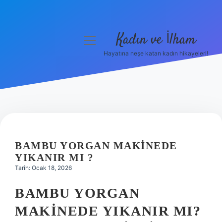
Kadın ve İlham
menüyü
aç
Hayatına neşe katan kadın hikayeleri!
Anasayfa
Gizlilik Politikası
Yasal Uyarı
Hakkımızda
BAMBU YORGAN MAKINEDE
YIKANIR MI ?
Tarih: Ocak 18, 2026
BAMBU YORGAN
MAKINEDE YIKANIR MI?