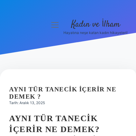
Kadın ve İlham
menüyü
aç
Hayatına neşe katan kadın hikayeleri!
Anasayfa
Gizlilik Politikası
Yasal Uyarı
Hakkımızda
AYNI TÜR TANECIK IÇERIR NE
DEMEK ?
Tarih: Aralık 13, 2025
AYNI TÜR TANECIK
İÇERIR NE DEMEK?