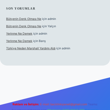
SON YORUMLAR
Bütçenin Denk Olması Ne
için
admin
Bütçenin Denk Olması Ne
için
Yalçın
Yerinme Ne Demek
için
admin
Yerinme Ne Demek
için
Barış
Türkiye Neden Marshall Yardımı Aldı
için
admin
texper.xyz/
betci.co
betci giriş
hiltonbet yeni giriş
Reklam ve İletişim:
E-mail:
backlinkpaneli@gmail.com
Teams: