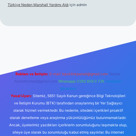
Türkiye Neden Marshall Yardımı Aldı
için
admin
texper.xyz/
betci.co
betci giriş
hiltonbet yeni giriş
Reklam ve İletişim:
E-mail:
backlinkpaneli@gmail.com
Teams:
forumhizmeti@gmail.com
Whatsapp: 0262 606 0 726
Telegram:
@karabul
Yasal Uyarı:
Sitemiz, 5651 Sayılı Kanun gereğince Bilgi Teknolojileri
ve İletişim Kurumu (BTK) tarafından onaylanmış bir Yer Sağlayıcı
olarak hizmet vermektedir. Bu nedenle, sitedeki içerikleri proaktif
olarak denetleme veya araştırma yükümlülüğümüz bulunmamaktadır.
Ancak, üyelerimiz yazdıkları içeriklerin sorumluluğunu taşımakta olup,
siteye üye olarak bu sorumluluğu kabul etmiş sayılırlar. Bu internet