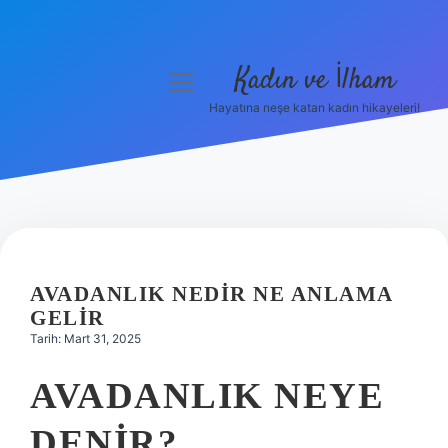
Kadın ve İlham
menüyü
aç
Hayatına neşe katan kadın hikayeleri!
Anasayfa
Gizlilik Politikası
Yasal Uyarı
Hakkımızda
AVADANLIK NEDIR NE ANLAMA
GELIR
Tarih: Mart 31, 2025
AVADANLIK NEYE
DENIR?