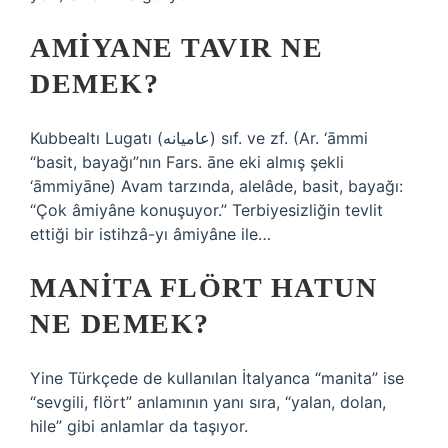
AMIYANE TAVIR NE
DEMEK?
Kubbealtı Lugatı (ﻋﺎﻣﻴﺎﻧﻪ) sıf. ve zf. (Ar. ‘āmmі
“basit, bayağı”nın Fars. āne eki almış şekli
‘āmmiyāne) Avam tarzında, alelâde, basit, bayağı:
“Çok âmiyâne konuşuyor.” Terbiyesizliğin tevlit
ettiği bir istihzâ-yı âmiyâne ile…
MANITA FLÖRT HATUN
NE DEMEK?
Yine Türkçede de kullanılan İtalyanca “manita” ise
“sevgili, flört” anlamının yanı sıra, “yalan, dolan,
hile” gibi anlamlar da taşıyor.