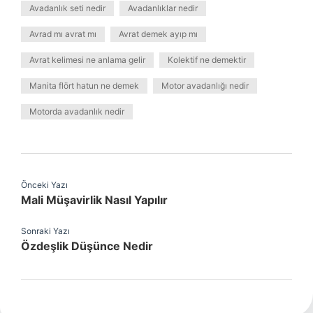
Avadanlık seti nedir
Avadanlıklar nedir
Avrad mı avrat mı
Avrat demek ayıp mı
Avrat kelimesi ne anlama gelir
Kolektif ne demektir
Manita flört hatun ne demek
Motor avadanlığı nedir
Motorda avadanlık nedir
Önceki Yazı
Mali Müşavirlik Nasıl Yapılır
Sonraki Yazı
Özdeşlik Düşünce Nedir