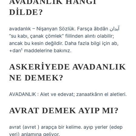
AVADANLIK HANGI
DILDE?
avadanlık – Nişanyan Sözlük. Farsça ābdān آبدان
“su kabı, çanak çömlek” fiilinden alıntı olabilir;
ancak bu kesin değildir. Daha fazla bilgi için ab,
+dan¹ maddelerine bakınız.
ASKERIYEDE AVADANLIK
NE DEMEK?
AVADANLIK : Alet ve edevat; zanaatkârın el aletleri.
AVRAT DEMEK AYIP MI?
avrat (avret ) arapça bir kelime. ayıp yerler (edep
yeri) anlamına geliyor.