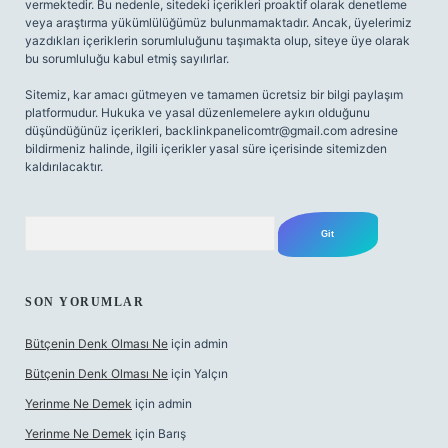
vermektedir. Bu nedenle, sitedeki içerikleri proaktif olarak denetleme
veya araştırma yükümlülüğümüz bulunmamaktadır. Ancak, üyelerimiz
yazdıkları içeriklerin sorumluluğunu taşımakta olup, siteye üye olarak
bu sorumluluğu kabul etmiş sayılırlar.
Sitemiz, kar amacı gütmeyen ve tamamen ücretsiz bir bilgi paylaşım
platformudur. Hukuka ve yasal düzenlemelere aykırı olduğunu
düşündüğünüz içerikleri,
backlinkpanelicomtr@gmail.com
adresine
bildirmeniz halinde, ilgili içerikler yasal süre içerisinde sitemizden
kaldırılacaktır.
Arama
SON YORUMLAR
Bütçenin Denk Olması Ne
için
admin
Bütçenin Denk Olması Ne
için
Yalçın
Yerinme Ne Demek
için
admin
Yerinme Ne Demek
için
Barış