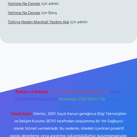
Yerinme Ne Demek
için
admin
Yerinme Ne Demek
için
Barış
Türkiye Neden Marshall Yardımı Aldı
için
admin
per.xyz/
betci.co
betci giriş
hiltonbet yeni giriş
Reklam ve İletişim:
E-mail:
backlinkpaneli@gmail.com
Teams:
forumhizmeti@gmail.com
Whatsapp: 0262 606 0 726
Telegram:
@karabul
Yasal Uyarı:
Sitemiz, 5651 Sayılı Kanun gereğince Bilgi Teknolojileri
ve İletişim Kurumu (BTK) tarafından onaylanmış bir Yer Sağlayıcı
olarak hizmet vermektedir. Bu nedenle, sitedeki içerikleri proaktif
olarak denetleme veya araştırma yükümlülüğümüz bulunmamaktadır.