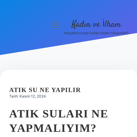
Kadın ve İlham
menüyü
aç
Hayatına neşe katan kadın hikayeleri!
Anasayfa
Gizlilik Politikası
Yasal Uyarı
Hakkımızda
ATIK SU NE YAPILIR
Tarih: Kasım 12, 2024
ATIK SULARI NE
YAPMALIYIM?