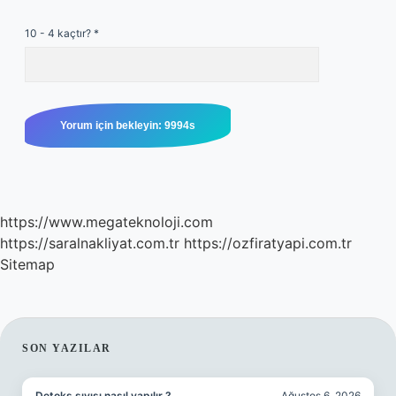
10 - 4 kaçtır?
*
https://www.megateknoloji.com
https://saralnakliyat.com.tr
https://ozfiratyapi.com.tr
Sitemap
SIDEBAR
SON YAZILAR
Detoks sıvısı nasıl yapılır ?
Ağustos 6, 2026