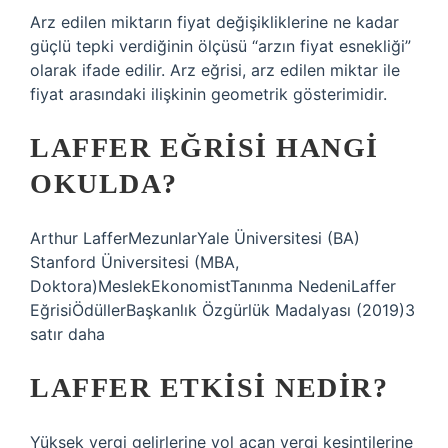
Arz edilen miktarın fiyat değişikliklerine ne kadar
güçlü tepki verdiğinin ölçüsü “arzın fiyat esnekliği”
olarak ifade edilir. Arz eğrisi, arz edilen miktar ile
fiyat arasındaki ilişkinin geometrik gösterimidir.
LAFFER EĞRISI HANGI
OKULDA?
Arthur LafferMezunlarYale Üniversitesi (BA)
Stanford Üniversitesi (MBA,
Doktora)MeslekEkonomistTanınma NedeniLaffer
EğrisiÖdüllerBaşkanlık Özgürlük Madalyası (2019)3
satır daha
LAFFER ETKISI NEDIR?
Yüksek vergi gelirlerine yol açan vergi kesintilerine