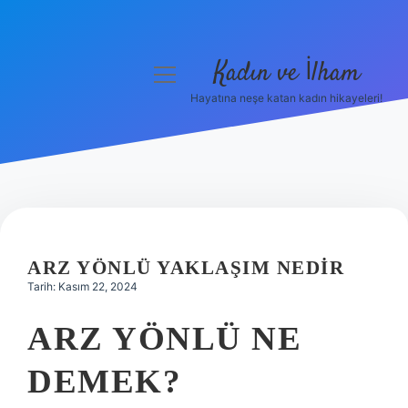
Kadın ve İlham
menüyü
aç
Hayatına neşe katan kadın hikayeleri!
Anasayfa
Gizlilik Politikası
Yasal Uyarı
Hakkımızda
ARZ YÖNLÜ YAKLAŞIM NEDIR
Tarih: Kasım 22, 2024
ARZ YÖNLÜ NE
DEMEK?