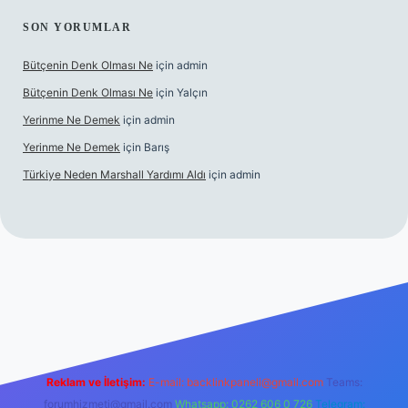
SON YORUMLAR
Bütçenin Denk Olması Ne
için
admin
Bütçenin Denk Olması Ne
için
Yalçın
Yerinme Ne Demek
için
admin
Yerinme Ne Demek
için
Barış
Türkiye Neden Marshall Yardımı Aldı
için
admin
xper.xyz/
betci.co
betci giriş
hiltonbet yeni giriş
Reklam ve İletişim:
E-mail:
backlinkpaneli@gmail.com
Teams:
forumhizmeti@gmail.com
Whatsapp: 0262 606 0 726
Telegram: