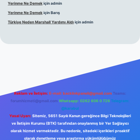
Yerinme Ne Demek
için
admin
Yerinme Ne Demek
için
Barış
Türkiye Neden Marshall Yardımı Aldı
için
admin
 giriş adresi
https://www.betexper.xyz/
betci.co
betci giri
Reklam ve İletişim:
E-mail:
backlinkpaneli@gmail.com
Teams:
forumhizmeti@gmail.com
Whatsapp: 0262 606 0 726
Telegram:
@karabul
Yasal Uyarı:
Sitemiz, 5651 Sayılı Kanun gereğince Bilgi Teknolojileri
ve İletişim Kurumu (BTK) tarafından onaylanmış bir Yer Sağlayıcı
olarak hizmet vermektedir. Bu nedenle, sitedeki içerikleri proaktif
olarak denetleme veya araştırma yükümlülüğümüz