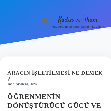
Kadın ve İlham
menüyü
aç
Hayatına neşe katan kadın hikayeleri!
Anasayfa
Gizlilik Politikası
Yasal Uyarı
Hakkımızda
ARACIN IŞLETILMESI NE DEMEK
?
Tarih: Nisan 13, 2026
ÖĞRENMENIN
DÖNÜŞTÜRÜCÜ GÜCÜ VE