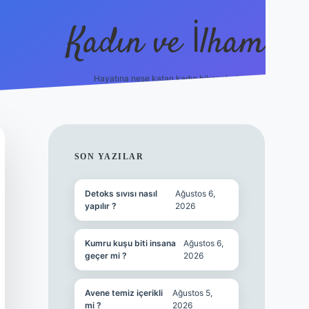
Kadın ve İlham
Hayatına neşe katan kadın hikayeleri!
ilbet
hiltonbet
Betexper giriş adresi
https://www.betexpe
SIDEBAR
SON YAZILAR
Detoks sıvısı nasıl
Ağustos 6,
yapılır ?
2026
Kumru kuşu biti insana
Ağustos 6,
geçer mi ?
2026
Avene temiz içerikli
Ağustos 5,
mi ?
2026