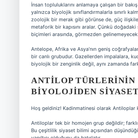
İnsan topluluklarını anlamaya çalışan bir bakı
yalnızca biyolojik sınıflandırmalarla sınırlı kal
zoolojik bir merak gibi görünse de, güç ilişkile
metaforik bir kapısını aralar. Çünkü doğadaki 
biçimleri arasında, görmezden gelinemeyecek y
Antelope, Afrika ve Asya’nın geniş coğrafyalar
bir canlı grubudur. Gazellerden impalalara, ku
biyolojik bir zenginlik değil, aynı zamanda far
ANTILOP TÜRLERININ 
BIYOLOJIDEN SIYASET
Hoş geldiniz! Kadinmatinesi olarak Antiloplar ka
Antiloplar tek bir homojen grup değildir; farkl
Bu çeşitlilik siyaset bilimi açısından düşündüğü
yanıltıcı olduğunu da hatırlatır.