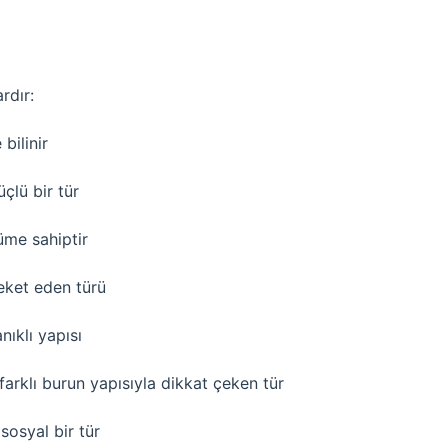
rdır:
 bilinir
çlü bir tür
üme sahiptir
reket eden türü
ıklı yapısı
arklı burun yapısıyla dikkat çeken tür
osyal bir tür