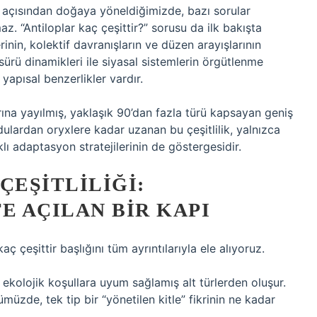
ş açısından doğaya yöneldiğimizde, bazı sorular
maz. “Antiloplar kaç çeşittir?” sorusu da ilk bakışta
rinin, kolektif davranışların ve düzen arayışlarının
sürü dinamikleri ile siyasal sistemlerin örgütlenme
apısal benzerlikler vardır.
ına yayılmış, yaklaşık 90’dan fazla türü kapsayan geniş
dulardan oryxlere kadar uzanan bu çeşitlilik, yalnızca
klı adaptasyon stratejilerinin de göstergesidir.
ÇEŞITLILIĞI:
E AÇILAN BIR KAPI
ç çeşittir başlığını tüm ayrıntılarıyla ele alıyoruz.
ı ekolojik koşullara uyum sağlamış alt türlerden oluşur.
müzde, tek tip bir “yönetilen kitle” fikrinin ne kadar