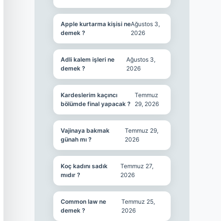
Apple kurtarma kişisi ne
Ağustos 3,
demek ?
2026
Adli kalem işleri ne
Ağustos 3,
demek ?
2026
Kardeslerim kaçıncı
Temmuz
bölümde final yapacak ?
29, 2026
Vajinaya bakmak
Temmuz 29,
günah mı ?
2026
Koç kadını sadık
Temmuz 27,
mıdır ?
2026
Common law ne
Temmuz 25,
demek ?
2026