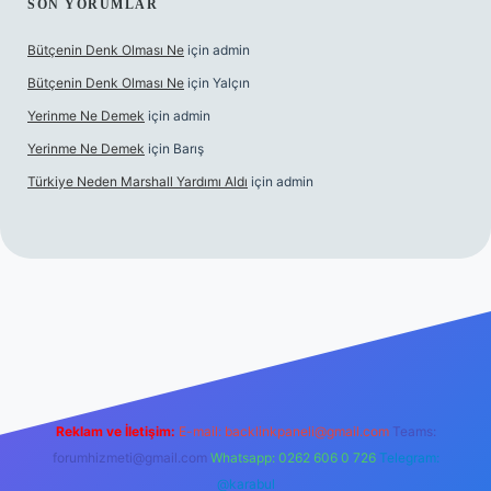
SON YORUMLAR
Bütçenin Denk Olması Ne
için
admin
Bütçenin Denk Olması Ne
için
Yalçın
Yerinme Ne Demek
için
admin
Yerinme Ne Demek
için
Barış
Türkiye Neden Marshall Yardımı Aldı
için
admin
er.xyz/
betci.co
betci giriş
hiltonbet yeni giriş
Reklam ve İletişim:
E-mail:
backlinkpaneli@gmail.com
Teams:
forumhizmeti@gmail.com
Whatsapp: 0262 606 0 726
Telegram:
@karabul