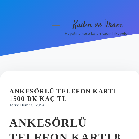
Kadın ve İlham
menüyü
aç
Hayatına neşe katan kadın hikayeleri!
Anasayfa
Gizlilik Politikası
Yasal Uyarı
Hakkımızda
ANKESÖRLÜ TELEFON KARTI
1500 DK KAÇ TL
Tarih: Ekim 13, 2024
ANKESÖRLÜ
TELEFON KARTI 8