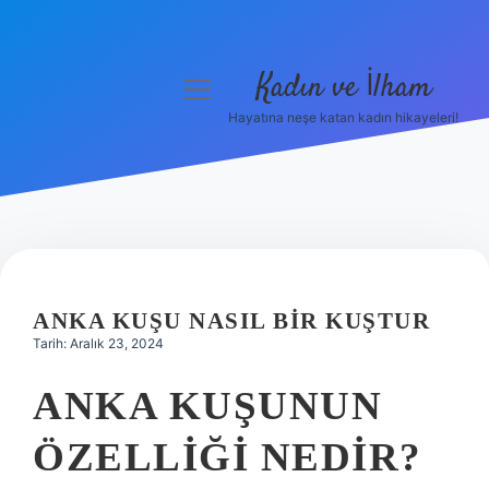
Kadın ve İlham
menüyü
aç
Hayatına neşe katan kadın hikayeleri!
Anasayfa
Gizlilik Politikası
Yasal Uyarı
Hakkımızda
ANKA KUŞU NASIL BIR KUŞTUR
Tarih: Aralık 23, 2024
ANKA KUŞUNUN
ÖZELLIĞI NEDIR?