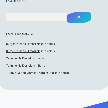
kaldırılacaktır.
Arama
SON YORUMLAR
Bütçenin Denk Olması Ne
için
admin
Bütçenin Denk Olması Ne
için
Yalçın
Yerinme Ne Demek
için
admin
Yerinme Ne Demek
için
Barış
Türkiye Neden Marshall Yardımı Aldı
için
admin
er.xyz/
betci.co
betci giriş
hiltonbet yeni giriş