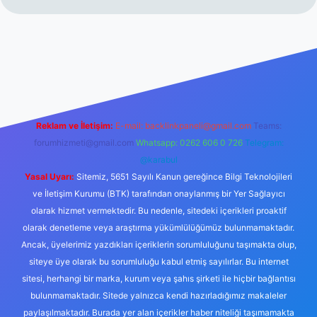
www.betexper.xyz/
betci.co
betci giriş
hiltonbet yeni giriş
Reklam ve İletişim:
E-mail:
backlinkpaneli@gmail.com
Teams:
forumhizmeti@gmail.com
Whatsapp: 0262 606 0 726
Telegram:
@karabul
Yasal Uyarı:
Sitemiz, 5651 Sayılı Kanun gereğince Bilgi Teknolojileri
ve İletişim Kurumu (BTK) tarafından onaylanmış bir Yer Sağlayıcı
olarak hizmet vermektedir. Bu nedenle, sitedeki içerikleri proaktif
olarak denetleme veya araştırma yükümlülüğümüz bulunmamaktadır.
Ancak, üyelerimiz yazdıkları içeriklerin sorumluluğunu taşımakta olup,
siteye üye olarak bu sorumluluğu kabul etmiş sayılırlar. Bu internet
sitesi, herhangi bir marka, kurum veya şahıs şirketi ile hiçbir bağlantısı
bulunmamaktadır. Sitede yalnızca kendi hazırladığımız makaleler
paylaşılmaktadır. Burada yer alan içerikler haber niteliği taşımamakta