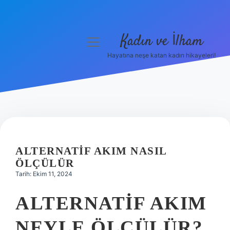
Kadın ve İlham
menüyü
aç
Hayatına neşe katan kadın hikayeleri!
Anasayfa
Gizlilik Politikası
Yasal Uyarı
Hakkımızda
ALTERNATIF AKIM NASIL
ÖLÇÜLÜR
Tarih: Ekim 11, 2024
ALTERNATIF AKIM
NEYLE ÖLÇÜLÜR?