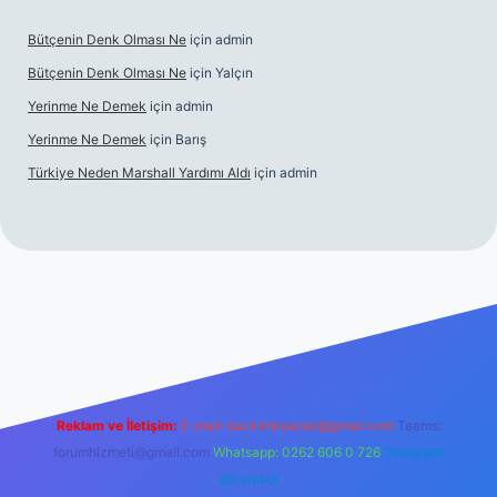
Bütçenin Denk Olması Ne
için
admin
Bütçenin Denk Olması Ne
için
Yalçın
Yerinme Ne Demek
için
admin
Yerinme Ne Demek
için
Barış
Türkiye Neden Marshall Yardımı Aldı
için
admin
er.xyz/
betci.co
betci giriş
hiltonbet yeni giriş
Reklam ve İletişim:
E-mail:
backlinkpaneli@gmail.com
Teams:
forumhizmeti@gmail.com
Whatsapp: 0262 606 0 726
Telegram:
@karabul