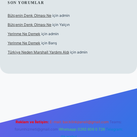
SON YORUMLAR
Bütçenin Denk Olması Ne
için
admin
Bütçenin Denk Olması Ne
için
Yalçın
Yerinme Ne Demek
için
admin
Yerinme Ne Demek
için
Barış
Türkiye Neden Marshall Yardımı Aldı
için
admin
per.xyz/
betci.co
betci giriş
hiltonbet yeni giriş
Reklam ve İletişim:
E-mail:
backlinkpaneli@gmail.com
Teams:
forumhizmeti@gmail.com
Whatsapp: 0262 606 0 726
Telegram:
@karabul