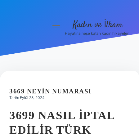
Kadın ve İlham
menüyü
aç
Hayatına neşe katan kadın hikayeleri!
Anasayfa
Gizlilik Politikası
Yasal Uyarı
Hakkımızda
3669 NEYIN NUMARASI
Tarih: Eylül 28, 2024
3699 NASIL IPTAL
EDILIR TÜRK