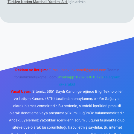
Türkiye Neden Marshall Yardımı Aldı
için
admin
xper.xyz/
betci.co
betci giriş
hiltonbet yeni giriş
Reklam ve İletişim:
E-mail:
backlinkpaneli@gmail.com
Teams:
forumhizmeti@gmail.com
Whatsapp: 0262 606 0 726
Telegram:
@karabul
Yasal Uyarı:
Sitemiz, 5651 Sayılı Kanun gereğince Bilgi Teknolojileri
ve İletişim Kurumu (BTK) tarafından onaylanmış bir Yer Sağlayıcı
olarak hizmet vermektedir. Bu nedenle, sitedeki içerikleri proaktif
olarak denetleme veya araştırma yükümlülüğümüz bulunmamaktadır.
Ancak, üyelerimiz yazdıkları içeriklerin sorumluluğunu taşımakta olup,
siteye üye olarak bu sorumluluğu kabul etmiş sayılırlar. Bu internet