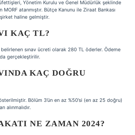
üfettişleri, Yönetim Kurulu ve Genel Müdürlük şeklinde
n MORF atanmıştır. Bütçe Kanunu ile Ziraat Bankası
rket haline gelmiştir.
VI KAÇ TL?
 belirlenen sınav ücreti olarak 280 TL öderler. Ödeme
a gerçekleştirilir.
AVINDA KAÇ DOĞRU
österilmiştir. Bölüm 3’ün en az %50’si (en az 25 doğru)
n alınmalıdır.
AKATI NE ZAMAN 2024?