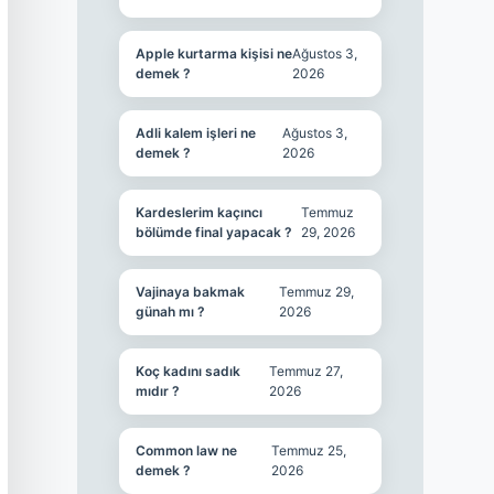
Apple kurtarma kişisi ne
Ağustos 3,
demek ?
2026
Adli kalem işleri ne
Ağustos 3,
demek ?
2026
Kardeslerim kaçıncı
Temmuz
bölümde final yapacak ?
29, 2026
Vajinaya bakmak
Temmuz 29,
günah mı ?
2026
Koç kadını sadık
Temmuz 27,
mıdır ?
2026
Common law ne
Temmuz 25,
demek ?
2026