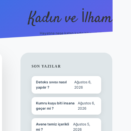
Kadın ve İlham
Hayatına neşe katan kadın hikayeleri!
ilbet
hiltonbet
Betexper giriş adresi
https://www.betexper
SIDEBAR
SON YAZILAR
Detoks sıvısı nasıl
Ağustos 6,
yapılır ?
2026
Kumru kuşu biti insana
Ağustos 6,
geçer mi ?
2026
Avene temiz içerikli
Ağustos 5,
mi ?
2026