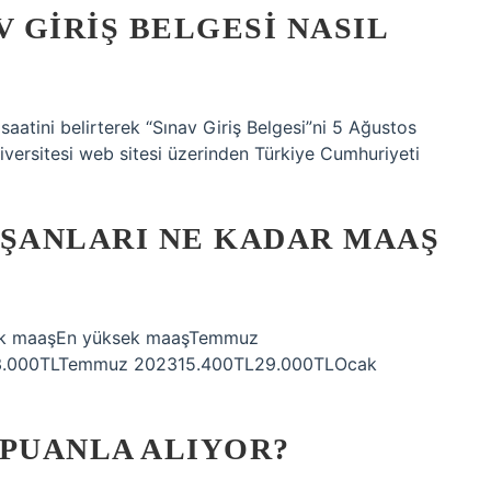
V GIRIŞ BELGESI NASIL
 saatini belirterek “Sınav Giriş Belgesi”ni 5 Ağustos
versitesi web sitesi üzerinden Türkiye Cumhuriyeti
IŞANLARI NE KADAR MAAŞ
üşük maaşEn yüksek maaşTemmuz
3.000TLTemmuz 202315.400TL29.000TLOcak
 PUANLA ALIYOR?