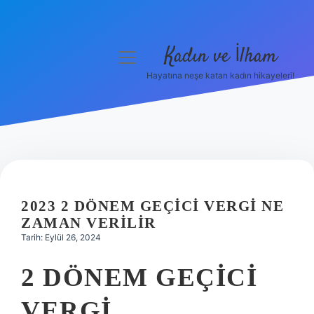
Kadın ve İlham
menüyü
aç
Hayatına neşe katan kadın hikayeleri!
Anasayfa
Gizlilik Politikası
Yasal Uyarı
Hakkımızda
2023 2 DÖNEM GEÇICI VERGI NE
ZAMAN VERILIR
Tarih: Eylül 26, 2024
2 DÖNEM GEÇICI
VERGI