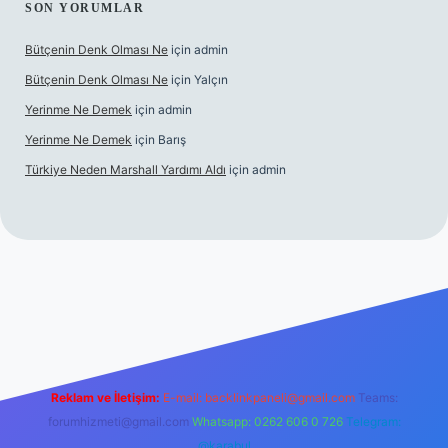
SON YORUMLAR
Bütçenin Denk Olması Ne
için
admin
Bütçenin Denk Olması Ne
için
Yalçın
Yerinme Ne Demek
için
admin
Yerinme Ne Demek
için
Barış
Türkiye Neden Marshall Yardımı Aldı
için
admin
er.xyz/
betci.co
betci giriş
hiltonbet yeni giriş
Reklam ve İletişim:
E-mail:
backlinkpaneli@gmail.com
Teams:
forumhizmeti@gmail.com
Whatsapp: 0262 606 0 726
Telegram:
@karabul