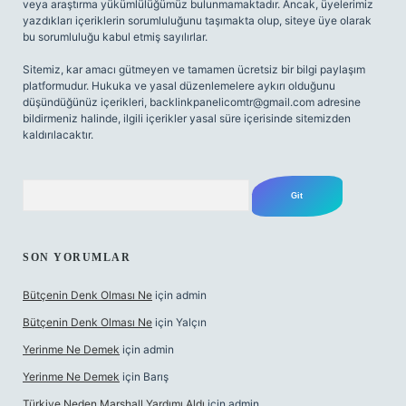
veya araştırma yükümlülüğümüz bulunmamaktadır. Ancak, üyelerimiz
yazdıkları içeriklerin sorumluluğunu taşımakta olup, siteye üye olarak
bu sorumluluğu kabul etmiş sayılırlar.
Sitemiz, kar amacı gütmeyen ve tamamen ücretsiz bir bilgi paylaşım
platformudur. Hukuka ve yasal düzenlemelere aykırı olduğunu
düşündüğünüz içerikleri,
backlinkpanelicomtr@gmail.com
adresine
bildirmeniz halinde, ilgili içerikler yasal süre içerisinde sitemizden
kaldırılacaktır.
Arama
SON YORUMLAR
Bütçenin Denk Olması Ne
için
admin
Bütçenin Denk Olması Ne
için
Yalçın
Yerinme Ne Demek
için
admin
Yerinme Ne Demek
için
Barış
Türkiye Neden Marshall Yardımı Aldı
için
admin