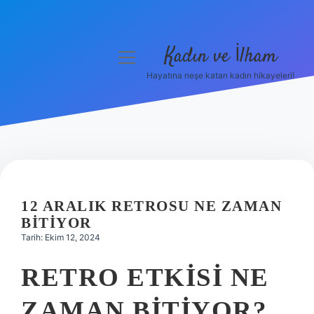
Kadın ve İlham
menüyü
aç
Hayatına neşe katan kadın hikayeleri!
Anasayfa
Gizlilik Politikası
Yasal Uyarı
Hakkımızda
12 ARALIK RETROSU NE ZAMAN
BITIYOR
Tarih: Ekim 12, 2024
RETRO ETKISI NE
ZAMAN BITIYOR?