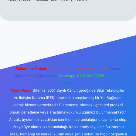
er.xyz/
betci.co
betci giriş
hiltonbet yeni giriş
Reklam ve İletişim:
E-mail:
backlinkpaneli@gmail.com
Teams:
forumhizmeti@gmail.com
Whatsapp: 0262 606 0 726
Telegram:
@karabul
Yasal Uyarı:
Sitemiz, 5651 Sayılı Kanun gereğince Bilgi Teknolojileri
ve İletişim Kurumu (BTK) tarafından onaylanmış bir Yer Sağlayıcı
olarak hizmet vermektedir. Bu nedenle, sitedeki içerikleri proaktif
olarak denetleme veya araştırma yükümlülüğümüz bulunmamaktadır.
Ancak, üyelerimiz yazdıkları içeriklerin sorumluluğunu taşımakta olup,
siteye üye olarak bu sorumluluğu kabul etmiş sayılırlar. Bu internet
sitesi, herhangi bir marka, kurum veya şahıs şirketi ile hiçbir bağlantısı